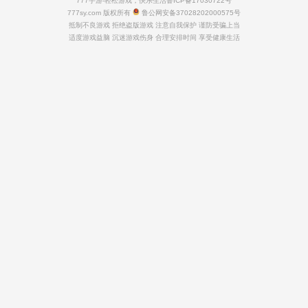
777手游-轻松游戏，快乐生活
鲁ICP备17030722号
777sy.com 版权所有
鲁公网安备37028202000575号
抵制不良游戏 拒绝盗版游戏 注意自我保护 谨防受骗上当
适度游戏益脑 沉迷游戏伤身 合理安排时间 享受健康生活