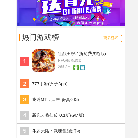
热门游戏榜
更多游戏
征战王权-1折免费买断版(满v)
1
RPG/传奇/魔幻
265.3M |
2
777手游(盒子App)
3
我叫MT：归来-保真0.05折福利版(满v)
4
新凡人修仙传-0.1折(GM版)
5
斗罗大陆：武魂觉醒(满v)