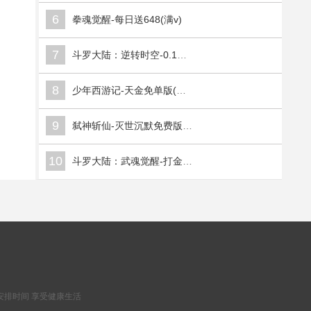
6
拳魂觉醒-每日送648(满v)
7
斗罗大陆：逆转时空-0.1折武魂觉醒(满v)
8
少年西游记-天金免单版(满v)
9
弑神斩仙-灭世沉默免费版(满v)
10
斗罗大陆：武魂觉醒-打金版(满v)
安排时间 享受健康生活