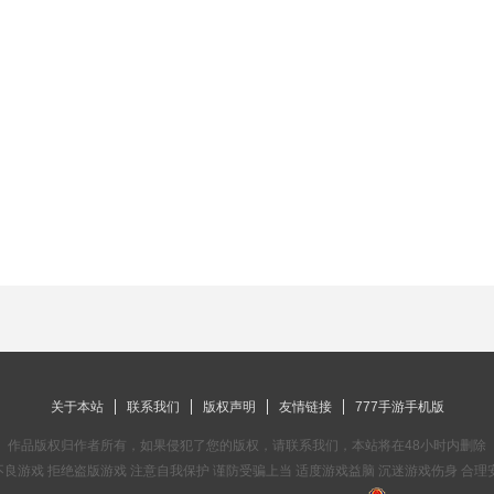
关于本站
联系我们
版权声明
友情链接
777手游手机版
作品版权归作者所有，如果侵犯了您的版权，请联系我们，本站将在48小时内删除
良游戏 拒绝盗版游戏 注意自我保护 谨防受骗上当 适度游戏益脑 沉迷游戏伤身 合理