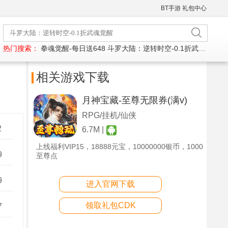
BT手游
礼包中心
热门搜索：
拳魂觉醒-每日送648
斗罗大陆：逆转时空-0.1折武魂觉醒
相关游戏下载
月神宝藏-至尊无限券(满v)
RPG/挂机/仙侠
2
6.7M |
上线福利VIP15，18888元宝，10000000银币，1000
9
至尊点
9
进入官网下载
领取礼包CDK
7