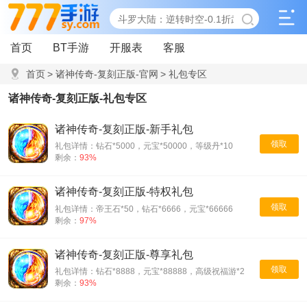
首页
BT手游
开服表
客服
首页
>
诸神传奇-复刻正版-官网
>
礼包专区
诸神传奇-复刻正版-礼包专区
诸神传奇-复刻正版-新手礼包
领取
礼包详情：钻石*5000，元宝*50000，等级丹*10
剩余：
93%
诸神传奇-复刻正版-特权礼包
领取
礼包详情：帝王石*50，钻石*6666，元宝*66666
剩余：
97%
诸神传奇-复刻正版-尊享礼包
领取
礼包详情：钻石*8888，元宝*88888，高级祝福游*2
剩余：
93%