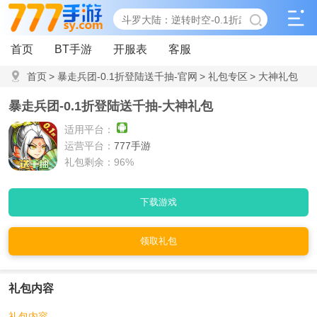
首页
BT手游
开服表
客服
首页
>
暴走兵团-0.1折登陆送千抽-官网
>
礼包专区
>
大神礼包
暴走兵团-0.1折登陆送千抽-大神礼包
适用平台：
运营平台：
777手游
礼包剩余：96%
下载游戏
领取礼包
礼包内容
礼包内容