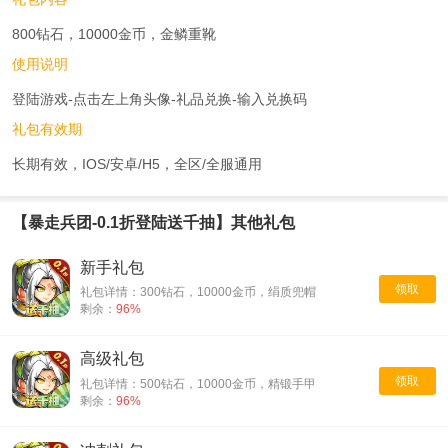
800钻石，10000金币，金鳞重靴
使用说明
登陆游戏-点击左上角头像-礼品兑换-输入兑换码
礼包有效期
长期有效，IOS/安卓/H5，全区/全服通用
【暴走兵团-0.1折登陆送千抽】其他礼包
新手礼包
领取
礼包详情：300钻石，10000金币，绢质兜帽
剩余：
96%
高级礼包
领取
礼包详情：500钻石，10000金币，精锻手甲
剩余：
96%