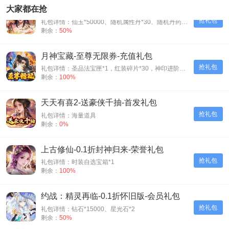
天之命-爆爽红颜0.05折-会员礼包
大家都在抢
抢礼包
礼包详情：仙玉*50000、随机属性丹*30、随机丹药*30、神装碎片*500
剩余：
50%
月神宝藏-至尊无限券-充值礼包
抢礼包
礼包详情：圣品法宝匣*1，红装碎片*30，神印进阶石*30
剩余：
100%
天天有喜2-送豪侠千抽-首发礼包
抢礼包
礼包详情：海量道具
剩余：
0%
上古修仙-0.1折封神归来-荣誉礼包
抢礼包
礼包详情：时装自选宝箱*1
剩余：
100%
约战：精灵再临-0.1折怀旧版-会员礼包
抢礼包
礼包详情：钻石*15000、星光石*2
剩余：
50%