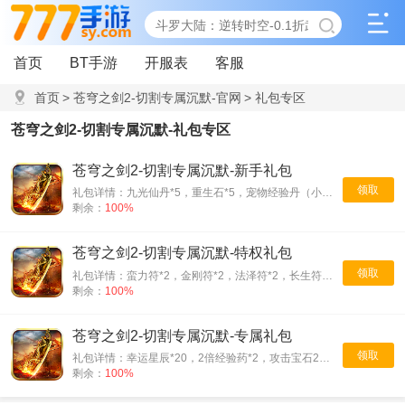
首页
BT手游
开服表
客服
首页
>
苍穹之剑2-切割专属沉默-官网
>
礼包专区
苍穹之剑2-切割专属沉默-礼包专区
苍穹之剑2-切割专属沉默-新手礼包
领取
礼包详情：九光仙丹*5，重生石*5，宠物经验丹（小）*10，宠物技能书残页*5
剩余：
100%
苍穹之剑2-切割专属沉默-特权礼包
领取
礼包详情：蛮力符*2，金刚符*2，法泽符*2，长生符*2，重生石*5，九光仙丹*5
剩余：
100%
苍穹之剑2-切割专属沉默-专属礼包
领取
礼包详情：幸运星辰*20，2倍经验药*2，攻击宝石2级*1，生命宝石2级*1，物防宝石2级*1，法防宝石2级*1
剩余：
100%