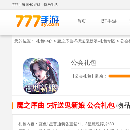
777手游-轻松游戏，快乐生活
首页
BT手游
您的位置：
礼包中心
>
魔之序曲-5折送鬼新娘-礼包专区
> 公会
公会礼包
【公会礼包】剩余：
魔之序曲-5折送鬼新娘 公会礼包
物
礼包内容：蓝色1星普通装备宝箱*1、3星魔魂碎片*30