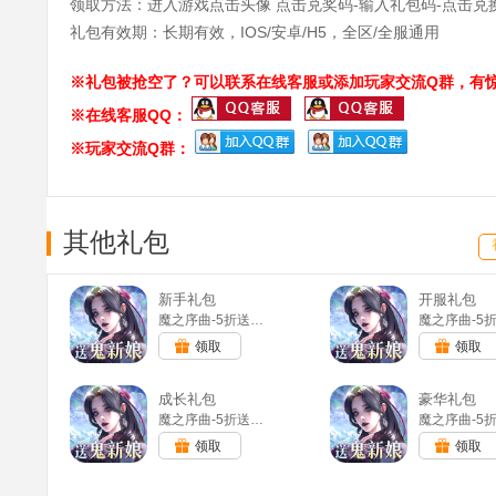
领取方法：进入游戏点击头像 点击兑奖码-输入礼包码-点击兑
礼包有效期：长期有效，IOS/安卓/H5，全区/全服通用
※礼包被抢空了？可以联系在线客服或添加玩家交流Q群，有惊
※在线客服QQ：
※玩家交流Q群：
其他礼包
新手礼包
开服礼包
魔之序曲-5折送鬼新娘(满v)
领取
领取
成长礼包
豪华礼包
魔之序曲-5折送鬼新娘(满v)
领取
领取