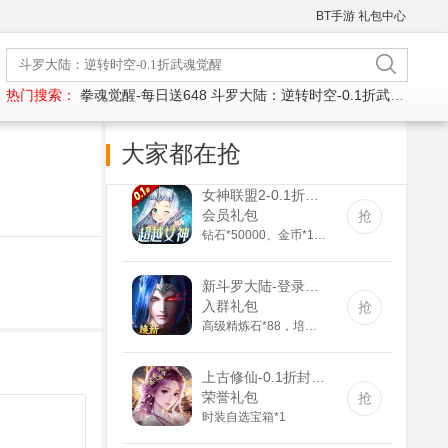
BT手游
礼包中心
热门搜索：
拳魂觉醒-每日送648
斗罗大陆：逆转时空-0.1折武魂觉醒
大家都在抢
女神联盟2-0.1折真女神(满v)
会员礼包
抢
钻石*50000、金币*100000、充值道具6元*3
新斗罗大陆-登录送sss魂师(满v)
入群礼包
抢
高级精炼石*88，培养剂*188，紫色装备自选箱*1
上古修仙-0.1折封神归来(满v)
荣誉礼包
抢
时装自选宝箱*1