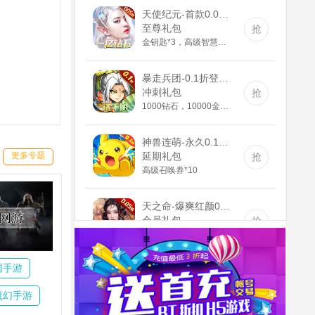
天使纪元-首款0.05折奇迹(GM版)
至尊礼包
抢
金钥匙*3，高级智慧果*80，高级灵叶*80，高级神源*80
暴走兵团-0.1折登陆送千抽(满v)
冲刺礼包
抢
1000钻石，10000金币，精灵长袍
神兽连萌-永久0.1折(无VIP)
延期礼包
抢
更多专题
高级召唤券*10
天之命-爆爽红颜0.05折(送v5)
会员礼包
抢
仙玉*50000、随机属性丹*30、随机丹药*30、神装碎片*500
国手游
魔幻手游