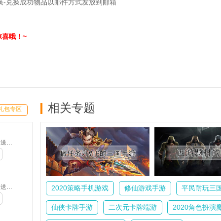
换-兑换成功物品以邮件方式发放到邮箱
喜哦！~
相关专题
礼包专区
魔之序曲-5折送鬼新娘(满v)
魔之序曲-5折送鬼新娘(满v)
2020策略手机游戏
修仙游戏手游
平民耐玩三
仙侠卡牌手游
二次元卡牌端游
2020角色扮演