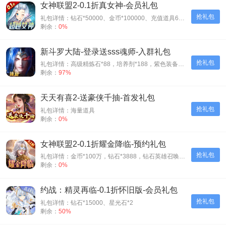
女神联盟2-0.1折真女神-会员礼包
抢礼包
礼包详情：钻石*50000、金币*100000、充值道具6元*3
剩余：
0%
新斗罗大陆-登录送sss魂师-入群礼包
抢礼包
礼包详情：高级精炼石*88，培养剂*188，紫色装备自选箱*1
剩余：
97%
天天有喜2-送豪侠千抽-首发礼包
抢礼包
礼包详情：海量道具
剩余：
0%
女神联盟2-0.1折耀金降临-预约礼包
抢礼包
礼包详情：金币*100万，钻石*3888，钻石英雄召唤券*5
剩余：
0%
约战：精灵再临-0.1折怀旧版-会员礼包
抢礼包
礼包详情：钻石*15000、星光石*2
剩余：
50%