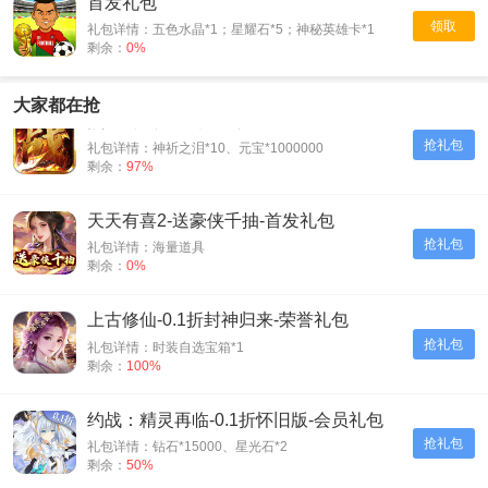
首发礼包
领取
礼包详情：五色水晶*1；星耀石*5；神秘英雄卡*1
剩余：
0%
大家都在抢
烈火斩-专属千倍爆-入群礼包
抢礼包
礼包详情：神祈之泪*10、元宝*1000000
剩余：
97%
天天有喜2-送豪侠千抽-首发礼包
抢礼包
礼包详情：海量道具
剩余：
0%
上古修仙-0.1折封神归来-荣誉礼包
抢礼包
礼包详情：时装自选宝箱*1
剩余：
100%
约战：精灵再临-0.1折怀旧版-会员礼包
抢礼包
礼包详情：钻石*15000、星光石*2
剩余：
50%