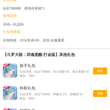
钻石*88888、橙色传承箱*1
使用说明
活动—礼品码
礼包有效期
长期有效，IOS/安卓/H5，全区/全服通用
【斗罗大陆：武魂觉醒-打金版】其他礼包
新手礼包
领取
礼包详情：钻石*28888、体力香肠*30、精力香肠*30
剩余：
79%
特权礼包
领取
礼包详情：钻石*28888、神魔令*20、货物箱*30
剩余：
90%