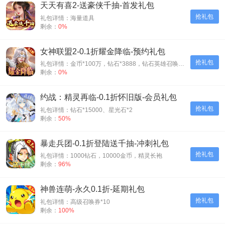
天天有喜2-送豪侠千抽-首发礼包
抢礼包
礼包详情：海量道具
剩余：
0%
女神联盟2-0.1折耀金降临-预约礼包
抢礼包
礼包详情：金币*100万，钻石*3888，钻石英雄召唤券*5
剩余：
0%
约战：精灵再临-0.1折怀旧版-会员礼包
抢礼包
礼包详情：钻石*15000、星光石*2
剩余：
50%
暴走兵团-0.1折登陆送千抽-冲刺礼包
抢礼包
礼包详情：1000钻石，10000金币，精灵长袍
剩余：
96%
神兽连萌-永久0.1折-延期礼包
抢礼包
礼包详情：高级召唤券*10
剩余：
100%