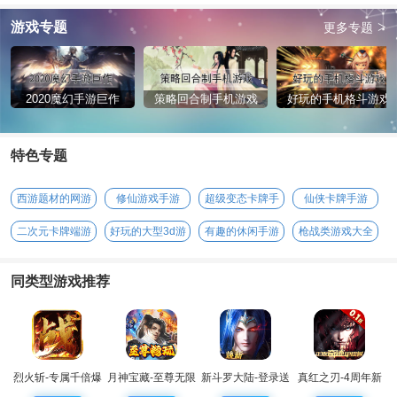
>
游戏专题
更多专题
2020魔幻手游巨作
策略回合制手机游戏
好玩的手机格斗游戏
特色专题
西游题材的网游
修仙游戏手游
超级变态卡牌手
仙侠卡牌手游
游
二次元卡牌端游
好玩的大型3d游
有趣的休闲手游
枪战类游戏大全
戏
同类型游戏推荐
烈火斩-专属千倍爆
月神宝藏-至尊无限
新斗罗大陆-登录送
真红之刃-4周年新
券
sss魂师
版本0.1折