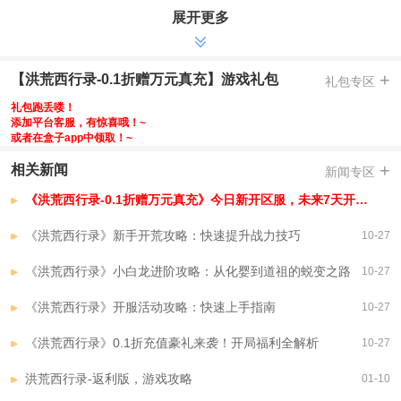
-进游可领创角福利大礼包，万元真充，酷炫外观金龙坐骑，还有大量进阶
展开更多
资源材料等你来拿
-充值比例1:10游戏货币，所有游戏充值均是0.1折，真正的福利手游
-全民打BOSS爆充值卡，超高爆率，每天挂机打怪就能白嫖海量充值
+
【洪荒西行录-0.1折赠万元真充】游戏礼包
礼包专区
-累计在线直升svip15，不花一分钱也能体验专属特权buff，更有每日免费
礼包跑丢喽！
礼包可领
添加平台客服，有惊喜哦！~
或者在盒子app中领取！~
-升级即领千元代金券，直购礼包随便买；升级速度全新改版，更有直升
120级直购礼包，超低折扣助力玩家升级快人一步
+
相关新闻
新闻专区
-全新打金版本，登录签到福利大幅度提升，轻松活跃也能体验当土豪的感
《洪荒西行录-0.1折赠万元真充》今日新开区服，未来7天开服安排，已开区服
觉
-七日登录即送传奇宠物夔牛行者，提高战力，还有机会抽取炫酷典藏灵
《洪荒西行录》新手开荒攻略：快速提升战力技巧
10-27
宠，福利拿到手软
-0元购活动火爆上线，仙魄，灵宠，珍稀坐骑任君挑选，战力蹭蹭涨
《洪荒西行录》小白龙进阶攻略：从化婴到道祖的蜕变之路
10-27
【洪荒西行录-0.1折赠万元真充】VIP介绍
《洪荒西行录》开服活动攻略：快速上手指南
10-27
《洪荒西行录》0.1折充值豪礼来袭！开局福利全解析
10-27
洪荒西行录-返利版，游戏攻略
01-10