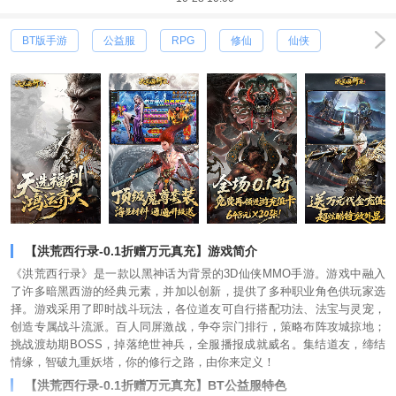
BT版手游
公益服
RPG
修仙
仙侠
【洪荒西行录-0.1折赠万元真充】游戏简介
《洪荒西行录》是一款以黑神话为背景的3D仙侠MMO手游。游戏中融入
了许多暗黑西游的经典元素，并加以创新，提供了多种职业角色供玩家选
择。游戏采用了即时战斗玩法，各位道友可自行搭配功法、法宝与灵宠，
创造专属战斗流派。百人同屏激战，争夺宗门排行，策略布阵攻城掠地；
挑战渡劫期BOSS，掉落绝世神兵，全服播报成就威名。集结道友，缔结
情缘，智破九重妖塔，你的修行之路，由你来定义！
【洪荒西行录-0.1折赠万元真充】BT公益服特色