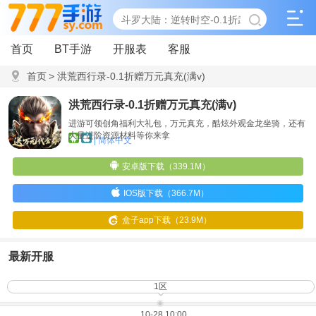
首页
BT手游
开服表
客服
首页
>
洪荒西行录-0.1折赠万元真充(满v)
洪荒西行录-0.1折赠万元真充(满v)
进游可领创角福利大礼包，万元真充，酷炫外观金龙坐骑，还有
大量进阶资源材料等你来拿
| 简体中文
安卓版下载（339.1M）
IOS版下载（366.7M）
盒子app下载（23.9M）
最新开服
1区
10-28 10:00