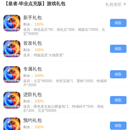
+
【皇者-毕业点充版】游戏礼包
礼包专区
-转生福利UP，转生即送麻痹护身特戒，更有海量传世套和绝版战灵等你
来领取
新手礼包
-开局福利UP，超百亿战力轻松养成
领取
剩余：
100%
-商城福利UP，全新GM商店大改版，全系列的至尊雷霆免费送
道具：铸造晶石*50、强化石*300、精炼石*2000、元
-终极魔神海神套装免费兑换，轻松养成超百亿GM扶持号
宝*50000
-每日手撸免费点真充，全新GM商城，全套极品终极装备直送毕业
首发礼包
【皇者-毕业点充版】VIP介绍
领取
剩余：
100%
道具：绝版战灵“火德星君”
SVIP1=10RMB
SVIP2=100RMB
专属礼包
SVIP3=800RMB
领取
剩余：
100%
SVIP4=2000RMB
道具：元宝*80000、传世宝箱*1、黑铁*2000、特戒碎
片*2000
SVIP5=5000RMB
SVIP6=10000RMB
进阶礼包
领取
剩余：
100%
道具：橙色美女如云图鉴包*1、特戒碎片*500、强化
石*200、元宝*50000
预约礼包
领取
剩余：
100%