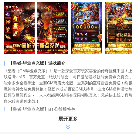
【皇者-毕业点充版】游戏简介
《皇者（GM毕业点充版）》是一款深受百万玩家喜爱的传奇挂机手游！上
线送满vip15，百万元宝，绝版时装套！每日登陆游戏就能免费点充真充，
能拿多少全看手速！全新GM商店大改版！全系列的至尊雷霆免费送！终极
魔神海神套装免费兑换！轻松养成超百亿GM扶持号！全套GM福利活动每
日领取巨额真充卡！人人都能用GM指令无限领取真充！兄弟快上线，真热
血pk传奇邀你来战！
【皇者-毕业点充版】BT公益服特色
-上线送vip15，元宝1000000，金币10000万，绝版时装套
展开更多
-充值比例1:10000，首充20倍返利更送三大豪华投资
-登陆福利UP，每日登陆游戏就能免费点充真充，能拿多少全看手速