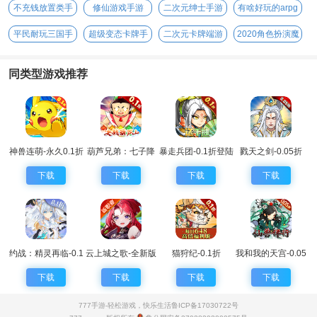
不充钱放置类手
修仙游戏手游
二次元绅士手游
有啥好玩的arpg
游
手游
平民耐玩三国手
超级变态卡牌手
二次元卡牌端游
2020角色扮演魔
游
游
幻手游
同类型游戏推荐
神兽连萌-永久0.1折
葫芦兄弟：七子降
暴走兵团-0.1折登陆
戮天之剑-0.05折
妖-0.1永久折扣
送千抽
下载
下载
下载
下载
约战：精灵再临-0.1
云上城之歌-全新版
猫狩纪-0.1折
我和我的天宫-0.05
折怀旧版
本
折仙兽伴行
下载
下载
下载
下载
777手游-轻松游戏，快乐生活
鲁ICP备17030722号