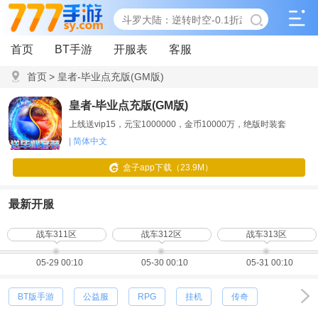
首页
BT手游
开服表
客服
首页
>
皇者-毕业点充版(GM版)
皇者-毕业点充版(GM版)
上线送vip15，元宝1000000，金币10000万，绝版时装套
| 简体中文
盒子app下载（23.9M）
最新开服
战车311区
战车312区
战车313区
05-29 00:10
05-30 00:10
05-31 00:10
BT版手游
公益服
RPG
挂机
传奇