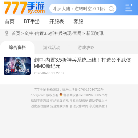
首页
BT手游
开服表
客服
首页
>
剑中-内置3.5折神兵初现-官网
>
新闻资讯
综合资料
游戏活动
游戏攻略
剑中-内置3.5折神兵系统上线！打造公平武侠
MMO新纪元
2026-06-03 21:27:37
777手游-轻松游戏，快乐生活
鲁ICP备17030722号
777sy.com 版权所有
鲁公网安备37028202000575号
抵制不良游戏 拒绝盗版游戏 注意自我保护 谨防受骗上当
适度游戏益脑 沉迷游戏伤身 合理安排时间 享受健康生活