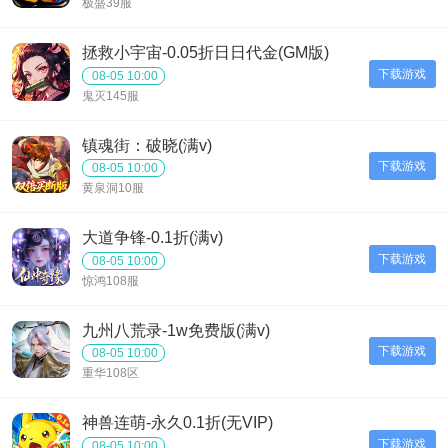
极盛39服
拯救小宇宙-0.05折日日代金(GM版)
下载游戏
08-05 10:00
鬼灭145服
镇魂街：破晓(满v)
下载游戏
08-05 10:00
黄泉洞10服
大道争锋-0.1折(满v)
下载游戏
08-05 10:00
惊鸿108服
九州八荒录-1w免费版(满v)
下载游戏
08-05 10:00
重华108区
神兽连萌-永久0.1折(无VIP)
下载游戏
08-05 10:00