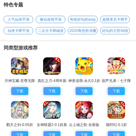
特色专题
人气仙侠手游
修仙游戏手游
有啥好玩的arpg
超级变态卡牌手
手游
游
仙侠卡牌手游
二次元卡牌端游
2020角色扮演魔
好玩的大型3d游
幻手游
戏
同类型游戏推荐
月神宝藏-至尊无限
真红之刃-4周年新
神兽连萌-永久0.1折
葫芦兄弟：七子降
券
版本0.1折
妖-0.1永久折扣
下载
下载
下载
下载
戮天之剑-0.05折
女神联盟2-0.1折真
云上城之歌-全新版
猫狩纪-0.1折
女神
本
下载
下载
下载
下载