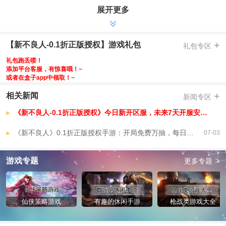
展开更多
-充值比例1:10元宝，正版授权0.1折上线
-自走棋战斗，匠心独创，还原动漫经典阵营羁绊，8大职业自走棋式战斗
卡牌
+
【新不良人-0.1折正版授权】游戏礼包
礼包专区
-兵神姬如雪，创角即送兵神姬如雪，八日登录保送直升超天位
-天暗星降世，七日目标免费送大量李星云碎片，直升超天位
礼包跑丢喽！
添加平台客服，有惊喜哦！~
-免费提升至超凡天暗星，新任不良帅霸道降临
或者在盒子app中领取！~
-每日代金，代金0元购，每日返赠688不限时可拆分代金券，再送职业抽卡
+
相关新闻
券
新闻专区
-超级加倍，超级资源特权，最高30倍系统玩法收益，无限资源，即购即
《新不良人-0.1折正版授权》今日新开区服，未来7天开服安排，已开区服
送，无限抽无限元宝无限体力
【新不良人-0.1折正版授权】VIP介绍
《新不良人》0.1折正版授权手游：开局免费万抽，每日送百抽，自走棋武侠卡牌巨作
07-03
>
游戏专题
更多专题
仙侠策略游戏
有趣的休闲手游
枪战类游戏大全