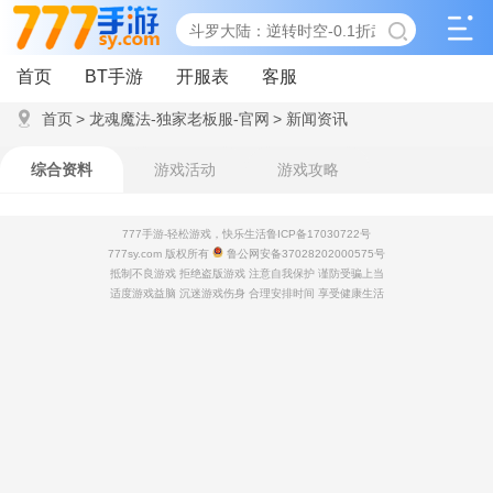
首页
BT手游
开服表
客服
首页
>
龙魂魔法-独家老板服-官网
>
新闻资讯
综合资料
游戏活动
游戏攻略
777手游-轻松游戏，快乐生活
鲁ICP备17030722号
777sy.com 版权所有
鲁公网安备37028202000575号
抵制不良游戏 拒绝盗版游戏 注意自我保护 谨防受骗上当
适度游戏益脑 沉迷游戏伤身 合理安排时间 享受健康生活