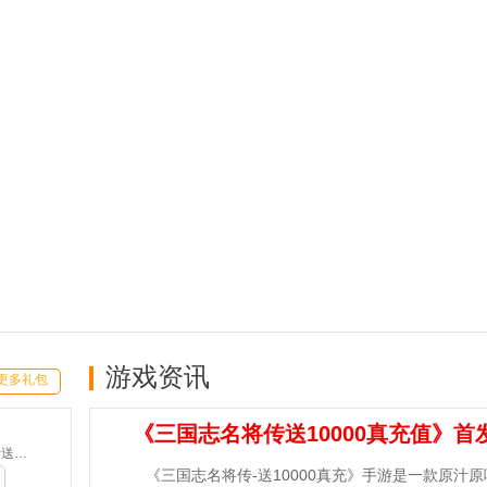
游戏资讯
更多礼包
《三国志名将传送10000真充值》首
魔之序曲-5折送鬼新娘(满v)