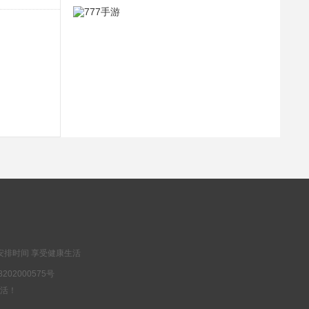
延期礼包
抢
高级召唤券*10
烈火斩-专属千倍爆(满v)
入群礼包
抢
神祈之泪*10、元宝*1000000
安排时间 享受健康生活
202000575号
乐生活！