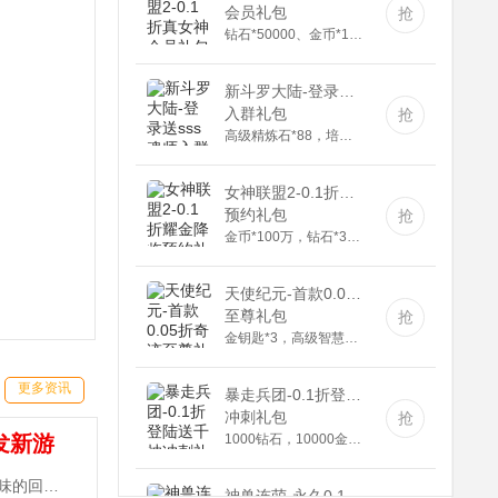
会员礼包
抢
钻石*50000、金币*100000、充值道具6元*3
新斗罗大陆-登录送sss魂师(满v)
入群礼包
抢
高级精炼石*88，培养剂*188，紫色装备自选箱*1
女神联盟2-0.1折耀金降临(送v8)
预约礼包
抢
金币*100万，钻石*3888，钻石英雄召唤券*5
天使纪元-首款0.05折奇迹(GM版)
至尊礼包
抢
金钥匙*3，高级智慧果*80，高级灵叶*80，高级神源*80
暴走兵团-0.1折登陆送千抽(满v)
更多资讯
冲刺礼包
抢
1000钻石，10000金币，精灵长袍
发新游
《三国志名将传-送10000真充》手游是一款原汁原味的回合制MMORPG，登录天天送300抽，百元真充卡任性抽！~
神兽连萌-永久0.1折(无VIP)