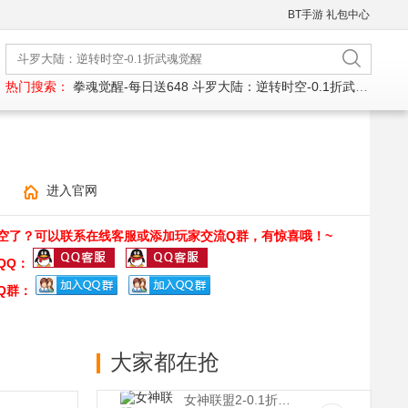
BT手游
礼包中心
热门搜索：
拳魂觉醒-每日送648
斗罗大陆：逆转时空-0.1折武魂觉醒
进入官网
空了？可以联系在线客服或添加玩家交流Q群，有惊喜哦！~
QQ：
Q群：
大家都在抢
女神联盟2-0.1折真女神(满v)