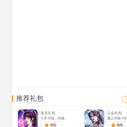
推荐礼包
首充礼包
公会礼包
斗罗大陆：武魂觉醒(满v)
领取
领取