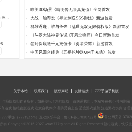
唯美3D场景《晴明传无限真充值》全网首发
侍忍者-0.05折免费版(满v)
大战一触即发《寻龙剑送SSS御姐》新游首发
群雄逐鹿，谁与争锋《乱世无双无限特权版》新游首发
《斗罗大陆神界传说II开局全魂师》今日新游首发
签到保底送千元充值卡《勇者荣耀》新游首发
摸金之路-2025新年起源专属(无VIP)
中国风回合经典《五岳乾坤送GM千充值》首发
关于本站
联系我们
版权声明
友情链接
777手游手机版
作品版权归作者所有，如果侵犯了您的版权，请联系我们，本站将在48小时内删除
良游戏 拒绝盗版游戏 注意自我保护 谨防受骗上当 适度游戏益脑 沉迷游戏伤身 合理
鲁公网安备 37028
777手游（777sy.com）互动娱乐平台：
鲁ICP备17030722号
有 Copyright©2016-2027 www.777sy.com All Rights Reserved 轻松游戏，快