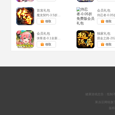
首发礼包
会员礼包
魔龙契约-3.5折福利传奇(满v)
领取
领取
会员礼包
独家礼包
侠客道-0.1全新混沌免费版(满v)
领取
领取
健康游戏忠告：抵制不
果冻豆网络旗下
版权所