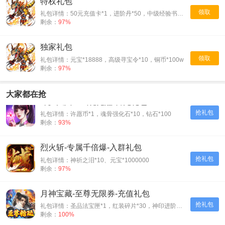
特权礼包
领取
礼包详情：50元充值卡*1，进阶丹*50，中级经验书*30
剩余：
97%
独家礼包
领取
礼包详情：元宝*18888，高级寻宝令*10，铜币*100w
剩余：
97%
大家都在抢
斗罗大陆：武魂觉醒-首充礼包
抢礼包
礼包详情：许愿币*1，魂骨强化石*10，钻石*100
剩余：
93%
烈火斩-专属千倍爆-入群礼包
抢礼包
礼包详情：神祈之泪*10、元宝*1000000
剩余：
97%
月神宝藏-至尊无限券-充值礼包
抢礼包
礼包详情：圣品法宝匣*1，红装碎片*30，神印进阶石*30
剩余：
100%