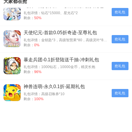
大家都在抢
约战：精灵再临-0.1折怀旧版-会员礼包
抢礼包
礼包详情：钻石*15000、星光石*2
剩余：
50%
天使纪元-首款0.05折奇迹-至尊礼包
抢礼包
礼包详情：金钥匙*3，高级智慧果*80，高级灵叶*80，高级神源*80
剩余：
0%
暴走兵团-0.1折登陆送千抽-冲刺礼包
抢礼包
礼包详情：1000钻石，10000金币，精灵长袍
剩余：
96%
神兽连萌-永久0.1折-延期礼包
抢礼包
礼包详情：高级召唤券*10
剩余：
100%