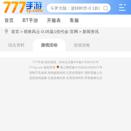
首页
BT手游
开服表
客服
首页
>
萌将风云-0.05返1倍代金-官网
>
新闻资讯
综合资料
游戏活动
游戏攻略
777手游-轻松游戏，快乐生活
鲁ICP备17030722号
777sy.com 版权所有
鲁公网安备37028202000575号
抵制不良游戏 拒绝盗版游戏 注意自我保护 谨防受骗上当
适度游戏益脑 沉迷游戏伤身 合理安排时间 享受健康生活