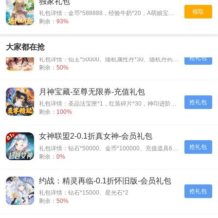
独家礼包
领取
礼包详情：金币*588888，经验牛奶*20，A萌娘宝箱*1，极品礼盒*4
剩余：
93%
天之命-爆爽红颜0.05折-会员礼包
大家都在抢
抢礼包
礼包详情：仙玉*50000、随机属性丹*30、随机丹药*30、神装碎片*500
剩余：
50%
月神宝藏-至尊无限券-充值礼包
抢礼包
礼包详情：圣品法宝匣*1，红装碎片*30，神印进阶石*30
剩余：
100%
女神联盟2-0.1折真女神-会员礼包
抢礼包
礼包详情：钻石*50000、金币*100000、充值道具6元*3
剩余：
0%
约战：精灵再临-0.1折怀旧版-会员礼包
抢礼包
礼包详情：钻石*15000、星光石*2
剩余：
50%