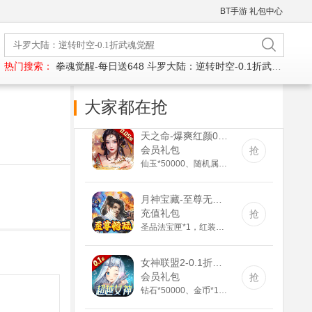
BT手游
礼包中心
热门搜索：
拳魂觉醒-每日送648
斗罗大陆：逆转时空-0.1折武魂觉醒
大家都在抢
天之命-爆爽红颜0.05折(送v5)
会员礼包
抢
仙玉*50000、随机属性丹*30、随机丹药*30、神装碎片*500
月神宝藏-至尊无限券(满v)
充值礼包
抢
圣品法宝匣*1，红装碎片*30，神印进阶石*30
女神联盟2-0.1折真女神(满v)
会员礼包
抢
钻石*50000、金币*100000、充值道具6元*3