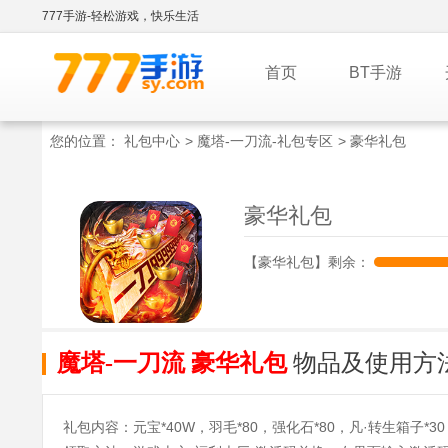
777手游-轻松游戏，快乐生活
首页
BT手游
您的位置：
礼包中心
>
魔塔-一刀流-礼包专区
> 豪华礼包
豪华礼包
【豪华礼包】剩余：
魔塔-一刀流 豪华礼包
物品及使用方
礼包内容：元宝*40W，羽毛*80，强化石*80，凡·转生箱子*30，