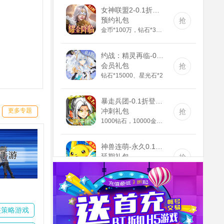
女神联盟2-0.1折耀金降临(送v8)
预约礼包
抢
金币*100万，钻石*3888，钻石英雄召唤券*5
约战：精灵再临-0.1折怀旧版(满v)
会员礼包
抢
钻石*15000、星光石*2
暴走兵团-0.1折登陆送千抽(满v)
冲刺礼包
抢
更多专题
1000钻石，10000金币，精灵长袍
神兽连萌-永久0.1折(无VIP)
延期礼包
抢
高级召唤券*10
联盟崛起-0.1折扣版(满v)
会员礼包
抢
一束鲜花*100、海洋之心*100、资质礼包*500
侠策略游戏