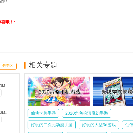
码即可
喜哦！~
相关专题
礼包专区
魔塔-一刀流(GM版)
魔塔-一刀流(GM版)
仙侠卡牌手游
2020角色扮演魔幻手游
好玩的二次元动漫手游
好玩的大型3d游戏
仙