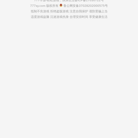
777手游-轻松游戏，快乐生活
鲁ICP备17030722号
777sy.com 版权所有
鲁公网安备37028202000575号
抵制不良游戏 拒绝盗版游戏 注意自我保护 谨防受骗上当
适度游戏益脑 沉迷游戏伤身 合理安排时间 享受健康生活