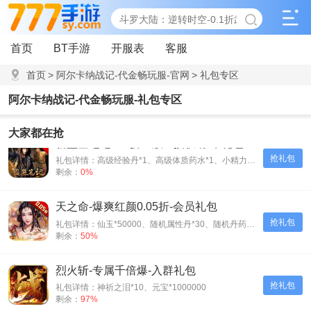
首页
BT手游
开服表
客服
首页
>
阿尔卡纳战记-代金畅玩服-官网
>
礼包专区
阿尔卡纳战记-代金畅玩服-礼包专区
大家都在抢
新盗墓笔记-0.1折正版IP授权-豪华礼包
抢礼包
礼包详情：高级经验丹*1、高级体质药水*1、小精力药丸*5、橙磨石*10
剩余：
0%
天之命-爆爽红颜0.05折-会员礼包
抢礼包
礼包详情：仙玉*50000、随机属性丹*30、随机丹药*30、神装碎片*500
剩余：
50%
烈火斩-专属千倍爆-入群礼包
抢礼包
礼包详情：神祈之泪*10、元宝*1000000
剩余：
97%