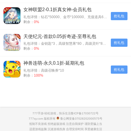
女神联盟2-0.1折真女神-会员礼包
抢礼包
礼包详情：钻石*50000、金币*100000、充值道具6元*3
剩余：
0%
天使纪元-首款0.05折奇迹-至尊礼包
抢礼包
礼包详情：金钥匙*3，高级智慧果*80，高级灵叶*80，高级神源*80
剩余：
0%
神兽连萌-永久0.1折-延期礼包
抢礼包
礼包详情：高级召唤券*10
剩余：
100%
777手游-轻松游戏，快乐生活
鲁ICP备17030722号
777sy.com 版权所有
鲁公网安备37028202000575号
抵制不良游戏 拒绝盗版游戏 注意自我保护 谨防受骗上当
适度游戏益脑 沉迷游戏伤身 合理安排时间 享受健康生活