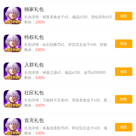
独家礼包
领取
礼包详情：精装美食盒子x3、魂晶x100、强化药剂x10
剩余：
100%
特权礼包
领取
礼包详情：钻石招募币x1、怀旧宝石盒子x30、经验可可棒（大）x10
剩余：
100%
入群礼包
领取
礼包详情：神器之源x2、魂晶x150、金币x200000
剩余：
100%
社区礼包
领取
礼包详情：万能碎片宝箱x5、简装美食盒子x20、黄金碎片宝箱x5
剩余：
100%
首充礼包
领取
礼包详情：装备扭蛋机币x5、怀旧宝石盒子x20、魂晶x150
剩余：
100%