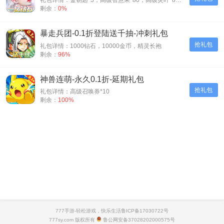
礼包详情：金钥匙*3，高级智慧果*80，高级灵叶*80，高级神源*80
剩余：
0%
暴走兵团-0.1折登陆送千抽-冲刺礼包
抢礼包
礼包详情：1000钻石，10000金币，精灵长袍
剩余：
96%
神兽连萌-永久0.1折-延期礼包
抢礼包
礼包详情：高级召唤券*10
剩余：
100%
777手游-轻松游戏，快乐生活
鲁ICP备17030722号
777sy.com 版权所有
鲁公网安备37028202000575号