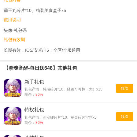
霸王丸碎片*10、精装美食盒子x5
使用说明
头像-礼包码
礼包有效期
长期有效，IOS/安卓/H5，全区/全服通用
【拳魂觉醒-每日送648】其他礼包
新手礼包
领取
礼包详情：特瑞碎片*10、经验可可棒（大）x15
剩余：
86%
特权礼包
领取
礼包详情：莉安娜碎片*10、黄金碎片宝箱x5
剩余：
86%