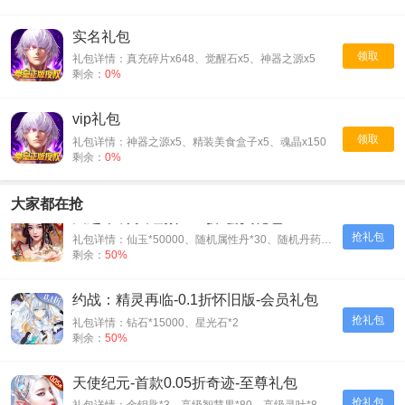
实名礼包
领取
礼包详情：真充碎片x648、觉醒石x5、神器之源x5
剩余：
0%
vip礼包
领取
礼包详情：神器之源x5、精装美食盒子x5、魂晶x150
剩余：
0%
大家都在抢
天之命-爆爽红颜0.05折-会员礼包
抢礼包
礼包详情：仙玉*50000、随机属性丹*30、随机丹药*30、神装碎片*500
剩余：
50%
约战：精灵再临-0.1折怀旧版-会员礼包
抢礼包
礼包详情：钻石*15000、星光石*2
剩余：
50%
天使纪元-首款0.05折奇迹-至尊礼包
抢礼包