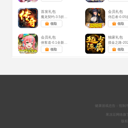
首发礼包
会员礼包
魔龙契约-3.5折福利传奇(满v)
领取
领取
会员礼包
独家礼包
侠客道-0.1全新混沌免费版(满v)
领取
领取
健康游戏忠告：抵制不
果冻豆网络旗下
版权所