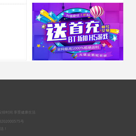
冲刺礼包
抢
1000钻石，10000金币，精灵长袍
神兽连萌-永久0.1折(无VIP)
延期礼包
抢
高级召唤券*10
联盟崛起-0.1折扣版(满v)
会员礼包
抢
一束鲜花*100、海洋之心*100、资质礼包*500
安排时间 享受健康生活
202000575号
乐生活！