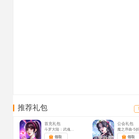
推荐礼包
首充礼包
公会礼包
斗罗大陆：武魂觉醒(满v)
领取
领取