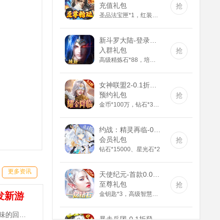
充值礼包
抢
圣品法宝匣*1，红装碎片*30，神印进阶石*30
新斗罗大陆-登录送sss魂师(满v)
入群礼包
抢
高级精炼石*88，培养剂*188，紫色装备自选箱*1
女神联盟2-0.1折耀金降临(送v8)
预约礼包
抢
金币*100万，钻石*3888，钻石英雄召唤券*5
约战：精灵再临-0.1折怀旧版(满v)
会员礼包
抢
钻石*15000、星光石*2
天使纪元-首款0.05折奇迹(GM版)
更多资讯
至尊礼包
抢
金钥匙*3，高级智慧果*80，高级灵叶*80，高级神源*80
发新游
《三国志名将传-送10000真充》手游是一款原汁原味的回合制MMORPG，登录天天送300抽，百元真充卡任性抽！~
暴走兵团-0.1折登陆送千抽(满v)