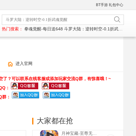
BT手游
礼包中心
热门搜索：
拳魂觉醒-每日送648
斗罗大陆：逆转时空-0.1折武魂觉醒
进入官网
空了？可以联系在线客服或添加玩家交流Q群，有惊喜哦！~
QQ：
Q群：
大家都在抢
月神宝藏-至尊无限券(满v)