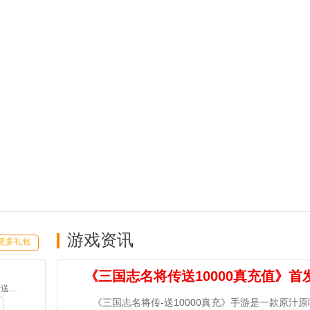
游戏资讯
更多礼包
《三国志名将传送10000真充值》首
魔之序曲-5折送鬼新娘(满v)