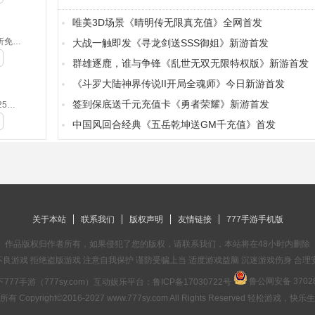
唯美3D场景《晴明传无限真充值》全网首发
侍忍者-0.05折免费版(满v)
大战一触即发《寻龙剑送SSS御姐》新游首发
群雄逐鹿，谁与争锋《乱世无双无限特权版》新游首发
《斗罗大陆神界传说II开局全魂师》今日新游首发
签到保底送千元充值卡《勇者荣耀》新游首发
摸金之路-2025新年起源专属(无VIP)
中国风回合经典《五岳乾坤送GM千充值》首发
关于本站
联系我们
版权声明
友情链接
777手游手机版
作品版权归作者所有，如果侵犯了您的版权，请联系我们，本站将在48小时内删除
良游戏 拒绝盗版游戏 注意自我保护 谨防受骗上当 适度游戏益脑 沉迷游戏伤身 合理
鲁公网安备 37028
777手游（777sy.com）互动娱乐平台：
鲁ICP备17030722号
有 Copyright©2016-2027 www.777sy.com All Rights Reserved 轻松游戏，快