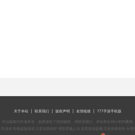
关于本站
联系我们
版权声明
友情链接
777手游手机版
作品版权归作者所有，如果侵犯了您的版权，请联系我们，本站将在48小时内删除
良游戏 拒绝盗版游戏 注意自我保护 谨防受骗上当 适度游戏益脑 沉迷游戏伤身 合理