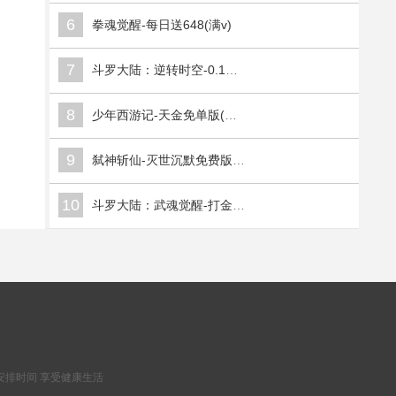
6
拳魂觉醒-每日送648(满v)
7
斗罗大陆：逆转时空-0.1折武魂觉醒(满v)
8
少年西游记-天金免单版(满v)
9
弑神斩仙-灭世沉默免费版(满v)
10
斗罗大陆：武魂觉醒-打金版(满v)
安排时间 享受健康生活