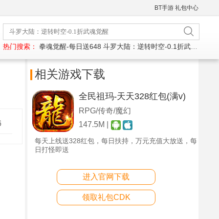
BT手游
礼包中心
热门搜索：
拳魂觉醒-每日送648
斗罗大陆：逆转时空-0.1折武魂觉醒
相关游戏下载
全民祖玛-天天328红包(满v)
RPG/传奇/魔幻
6
147.5M |
每天上线送328红包，每日扶持，万元充值大放送，每
日打怪即送
进入官网下载
领取礼包CDK