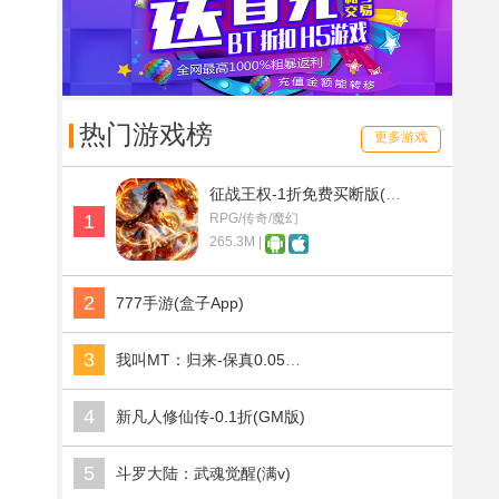
热门游戏榜
更多游戏
征战王权-1折免费买断版(满v)
1
RPG/传奇/魔幻
265.3M |
2
777手游(盒子App)
3
我叫MT：归来-保真0.05折福利版(满v)
4
新凡人修仙传-0.1折(GM版)
5
斗罗大陆：武魂觉醒(满v)