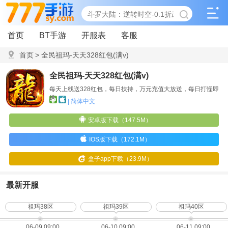
首页
BT手游
开服表
客服
首页
>
全民祖玛-天天328红包(满v)
全民祖玛-天天328红包(满v)
每天上线送328红包，每日扶持，万元充值大放送，每日打怪即
送
| 简体中文
安卓版下载（147.5M）
IOS版下载（172.1M）
盒子app下载（23.9M）
最新开服
祖玛38区
祖玛39区
祖玛40区
06-09 09:00
06-10 09:00
06-11 09:00