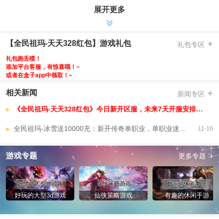
展开更多
-帝魂神魔，先天，天道帝器，特戒，神魔，帝灵
-玛法三部曲，玛法之章启世，传奇之路征伐，永夜序章归尘
-免费福利，在线，冲级，飞升，首杀，首爆，猎杀兑换等奖励
+
【全民祖玛-天天328红包】游戏礼包
礼包专区
-全新版本，本服爆率全开，游戏内所有材料装备皆可打怪掉落
礼包跑丢喽！
-等级奖励，角色达到等级领取大量稀有资源
添加平台客服，有惊喜哦！~
或者在盒子app中领取！~
-首爆首杀，BOSS首杀获取海量元宝福利
【全民祖玛-天天328红包】VIP介绍
+
相关新闻
新闻专区
《全民祖玛-天天328红包》今日新开区服，未来7天开服安排，已开区服
全民祖玛-冰雪送10000充：新开传奇单职业，单职业迷失传奇！
11-16
>
游戏专题
更多专题
好玩的大型3d游戏
仙侠策略游戏
有趣的休闲手游