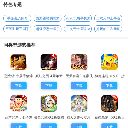
特色专题
手游变态传奇
西游题材的网游
2020策略手机游
二次元绅士手游
戏
平民耐玩三国手
超级变态卡牌手
二次元卡牌端游
好玩的二次元动
游
游
漫手游
同类型游戏推荐
烈火斩-专属千倍爆
真红之刃-4周年新
天天有喜2-送豪侠
神兽连萌-永久0.1折
版本0.1折
千抽
下载
下载
下载
下载
葫芦兄弟：七子降
暴走兵团-0.1折登陆
戮天之剑-0.05折
新盗墓笔记-0.1折正
妖-0.1永久折扣
送千抽
版IP授权
下载
下载
下载
下载