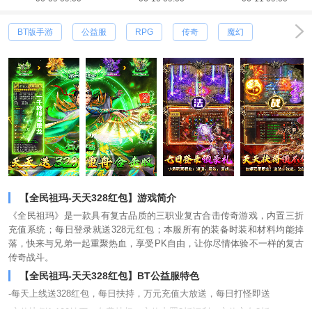
BT版手游
公益服
RPG
传奇
魔幻
【全民祖玛-天天328红包】游戏简介
《全民祖玛》是一款具有复古品质的三职业复古合击传奇游戏，内置三折
充值系统；每日登录就送328元红包；本服所有的装备时装和材料均能掉
落，快来与兄弟一起重聚热血，享受PK自由，让你尽情体验不一样的复古
传奇战斗。
【全民祖玛-天天328红包】BT公益服特色
-每天上线送328红包，每日扶持，万元充值大放送，每日打怪即送
-充值比例1:100钻石，免费特权，充值内置3折福利，充值永久3折