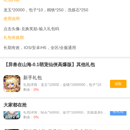
龙玉*20000，包子*10，精铁*250，洗炼石*250
使用说明
点击头像-兑换奖励-输入礼包码
礼包有效期
长期有效，IOS/安卓/H5，全区/全服通用
【异兽在山海-0.1萌宠仙侠高爆版】其他礼包
新手礼包
领取
礼包详情：龙玉*10000，金钱*1000000，包子*10
剩余：
0%
女神联盟2-0.1折真女神-会员礼包
大家都在抢
抢礼包
礼包详情：钻石*50000、金币*100000、充值道具6元*3
剩余：
0%