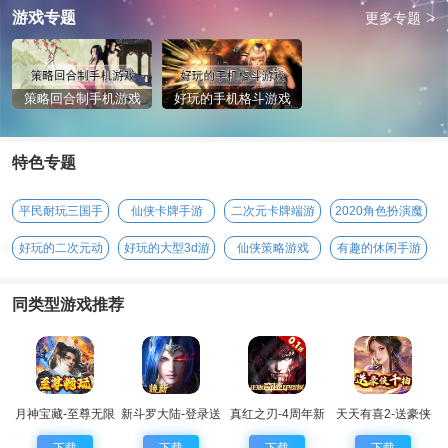
>
游戏专题
更多专题
策略回合制手机游戏
好玩的手机格斗游戏
特色专题
平民耐玩三国手
仙侠卡牌手游
二次元卡牌端游
2020角色扮演魔
游
幻手游
好玩的二次元动
好玩的大型3d游
仙侠策略游戏
有趣的休闲手游
漫手游
戏
同类型游戏推荐
月神宝藏-至尊无限
新斗罗大陆-登录送
真红之刃-4周年新
天天有喜2-送豪侠
券
sss魂师
版本0.1折
千抽
下载
下载
下载
下载