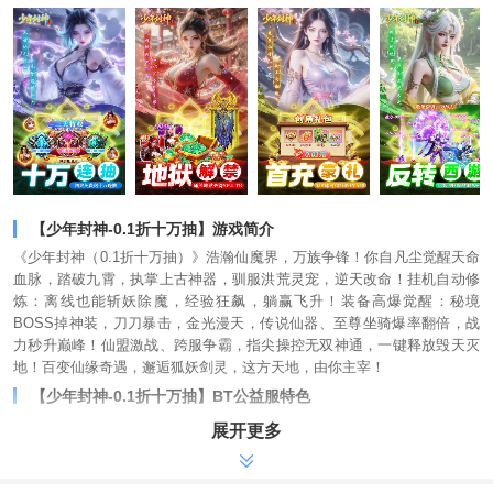
【少年封神-0.1折十万抽】游戏简介
《少年封神（0.1折十万抽）》浩瀚仙魔界，万族争锋！你自凡尘觉醒天命
血脉，踏破九霄，执掌上古神器，驯服洪荒灵宠，逆天改命！挂机自动修
炼：离线也能斩妖除魔，经验狂飙，躺赢飞升！装备高爆觉醒：秘境
BOSS掉神装，刀刀暴击，金光漫天，传说仙器、至尊坐骑爆率翻倍，战
力秒升巅峰！仙盟激战、跨服争霸，指尖操控无双神通，一键释放毁天灭
地！百变仙缘奇遇，邂逅狐妖剑灵，这方天地，由你主宰！
【少年封神-0.1折十万抽】BT公益服特色
-创角立得VIP10，每日海量真充，VIP等级暴爽升级
展开更多
-充值比例1:100游戏货币，少年封神，全场充值永久0.1折，648元仅需
6.48