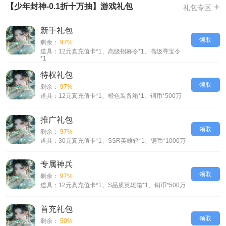
-首充豪礼，首充立得1000个648，海量仙玉每日花
+
【少年封神-0.1折十万抽】游戏礼包
礼包专区
-反转西游，大战悟空拯救妖精，超多侍从，海量真充等你领取
新手礼包
-无限召唤，送十万连抽，海量召唤券，仙魔妖海量侍从必得
领取
剩余：
97%
-免费特权，特权送送送，周卡月卡终生卡登录即得
道具：12元真充值卡*1、高级招募令*1、高级寻宝令
-拯救蛇精，挑战BOSS必得SP幻化，战力福利，大量材料，稀有侍从免费
*1
得
特权礼包
-登录豪礼，每日领幻化，大量召唤券，海量真充卡
领取
剩余：
97%
【少年封神-0.1折十万抽】VIP介绍
道具：12元真充值卡*1、橙色装备箱*1、铜币*500万
推广礼包
领取
剩余：
97%
道具：30元真充值卡*1、SSR英雄箱*1、铜币*1000万
专属神兵
领取
剩余：
97%
道具：12元真充值卡*1、S品质英雄箱*1、铜币*500万
首充礼包
领取
剩余：
50%