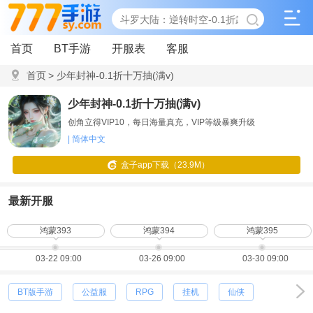
首页
BT手游
开服表
客服
首页
>
少年封神-0.1折十万抽(满v)
少年封神-0.1折十万抽(满v)
创角立得VIP10，每日海量真充，VIP等级暴爽升级
| 简体中文
盒子app下载（23.9M）
最新开服
鸿蒙393
鸿蒙394
鸿蒙395
03-22 09:00
03-26 09:00
03-30 09:00
BT版手游
公益服
RPG
挂机
仙侠