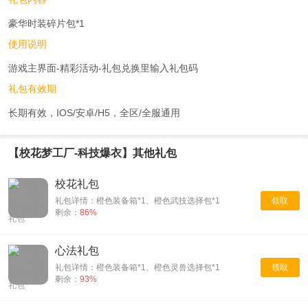
豪华时装碎片包*1
使用说明
游戏主界面-精彩活动-礼包兑换里输入礼包码
礼包有效期
长期有效，IOS/安卓/H5，全区/全服通用
【校花梦工厂-科技爆衣】其他礼包
校花礼包
礼包详情：橙色装备箱*1、橙色武技选择包*1
领取
剩余：
86%
心法礼包
礼包详情：橙色装备箱*1、橙色灵兽选择包*1
领取
剩余：
93%