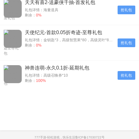
天天有喜2-送豪侠千抽-首发礼包
礼包详情：海量道具
抢礼包
剩余：
0%
天使纪元-首款0.05折奇迹-至尊礼包
礼包详情：金钥匙*3，高级智慧果*80，高级灵叶*80，高级神源*80
抢礼包
剩余：
0%
神兽连萌-永久0.1折-延期礼包
礼包详情：高级召唤券*10
抢礼包
剩余：
100%
777手游-轻松游戏，快乐生活
鲁ICP备17030722号