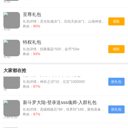
至尊礼包
礼包详情：灵光叱魂决*1、百劫天妖诀*1、山海神道经*1
领取
剩余：
90%
特权礼包
礼包详情：招募紫晶*500，金币*50w
领取
剩余：
93%
大家都在抢
烈火斩-专属千倍爆-入群礼包
礼包详情：神祈之泪*10、元宝*1000000
抢礼包
剩余：
97%
新斗罗大陆-登录送sss魂师-入群礼包
礼包详情：高级精炼石*88，培养剂*188，紫色装备自选箱*1
抢礼包
剩余：
97%