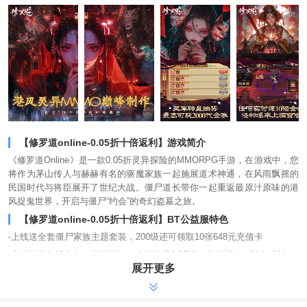
【修罗道online-0.05折十倍返利】游戏简介
《修罗道Online》是一款0.05折灵异探险的MMORPG手游，在游戏中，您
将作为茅山传人与赫赫有名的驱魔家族一起施展道术神通，在风雨飘摇的
民国时代与将臣展开了世纪大战。僵尸道长带你一起重返最原汁原味的港
风捉鬼世界，开启与僵尸“约会”的奇幻盗墓之旅。
【修罗道online-0.05折十倍返利】BT公益服特色
-上线送全套僵尸家族主题套装，200级还可领取10张648元充值卡
-充值比例1:10金条，超低折扣，充值仅需0.05折，超低折扣，助力成长
展开更多
-免单版本，每日完成活跃任务最高可获取2000元代金券
-七日福利，648充值卡免费送，登录7天总计可领100张648充值卡