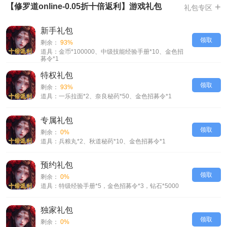
-GM商城，GM商城可低价购全版本所有鬼神，助力快速成长
+
【修罗道online-0.05折十倍返利】游戏礼包
礼包专区
-七日福利，七日福利送满品鬼神精卫，还送3件航海时代主题套装
-套装钜惠，首充大礼送全套霸王别姬主题套装，累计登陆及在线额外赠送
新手礼包
全套城南旧事主题套装
领取
剩余：
93%
-十倍返利，充值金条及直购礼包均可返还10倍金条，神级减负
道具：金币*100000、中级技能经验手册*10、金色招
募令*1
【修罗道online-0.05折十倍返利】VIP介绍
特权礼包
领取
剩余：
93%
道具：一乐拉面*2、奈良秘药*50、金色招募令*1
专属礼包
领取
剩余：
0%
道具：兵粮丸*2、秋道秘药*10、金色招募令*1
预约礼包
领取
剩余：
0%
道具：特级经验手册*5，金色招募令*3，钻石*5000
独家礼包
领取
剩余：
0%