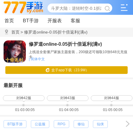
首页
BT手游
开服表
客服
首页
>
修罗道online-0.05折十倍返利(满v)
修罗道online-0.05折十倍返利(满v)
上线送全套僵尸家族主题套装，200级还可领取10张648元充值
卡
| 简体中文
盒子app下载（23.9M）
最新开服
封神42服
封神43服
封神44服
01-03 00:05
01-04 00:05
01-05 00:05
BT版手游
公益服
RPG
修仙
仙侠