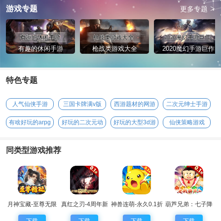
>
游戏专题
更多专题
有趣的休闲手游
枪战类游戏大全
2020魔幻手游巨作
特色专题
人气仙侠手游
三国卡牌满v版
西游题材的网游
二次元绅士手游
有啥好玩的arpg
好玩的二次元动
好玩的大型3d游
仙侠策略游戏
手游
漫手游
戏
同类型游戏推荐
月神宝藏-至尊无限
真红之刃-4周年新
神兽连萌-永久0.1折
葫芦兄弟：七子降
券
版本0.1折
妖-0.1永久折扣
下载
下载
下载
下载