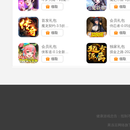
领取方法：新手礼包-礼包码兑换
领取
领取
礼包有效期：长期有效，IOS/安卓/H5，全区/全服通用
首发礼包
会员礼包
魔龙契约-3.5折福利传奇(满v)
领取
领取
会员礼包
独家礼包
侠客道-0.1全新混沌免费版(满v)
领取
领取
健康游戏忠告：抵制不
果冻豆网络旗下