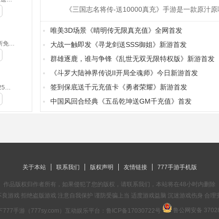
唯美3D场景《晴明传无限真充值》全网首发
侍忍者-0.05折免费版(满v)
大战一触即发《寻龙剑送SSS御姐》新游首发
群雄逐鹿，谁与争锋《乱世无双无限特权版》新游首发
《斗罗大陆神界传说II开局全魂师》今日新游首发
签到保底送千元充值卡《勇者荣耀》新游首发
摸金之路-2025新年起源专属(无VIP)
中国风回合经典《五岳乾坤送GM千充值》首发
关于本站
联系我们
版权声明
友情链接
777手游手机版
作品版权归作者所有，如果侵犯了您的版权，请联系我们，本站将在48小时内删除
良游戏 拒绝盗版游戏 注意自我保护 谨防受骗上当 适度游戏益脑 沉迷游戏伤身 合理
鲁公网安备 37028
777手游（777sy.com）互动娱乐平台：
鲁ICP备17030722号