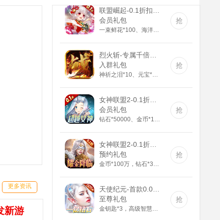
联盟崛起-0.1折扣版(满v)
会员礼包
抢
一束鲜花*100、海洋之心*100、资质礼包*500
烈火斩-专属千倍爆(满v)
入群礼包
抢
神祈之泪*10、元宝*1000000
女神联盟2-0.1折真女神(满v)
会员礼包
抢
钻石*50000、金币*100000、充值道具6元*3
女神联盟2-0.1折耀金降临(送v8)
预约礼包
抢
金币*100万，钻石*3888，钻石英雄召唤券*5
天使纪元-首款0.05折奇迹(GM版)
更多资讯
至尊礼包
抢
金钥匙*3，高级智慧果*80，高级灵叶*80，高级神源*80
发新游