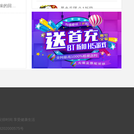
暴走兵团-0.1折登陆送千抽(满v)
《三国志名将传-送10000真充》手游是一款原汁原味的回合制MMORPG，登录天天送300抽，百元真充卡任性抽！~
冲刺礼包
抢
1000钻石，10000金币，精灵长袍
神兽连萌-永久0.1折(无VIP)
延期礼包
抢
高级召唤券*10
斗罗大陆：武魂觉醒(满v)
首充礼包
抢
许愿币*1，魂骨强化石*10，钻石*100
安排时间 享受健康生活
202000575号