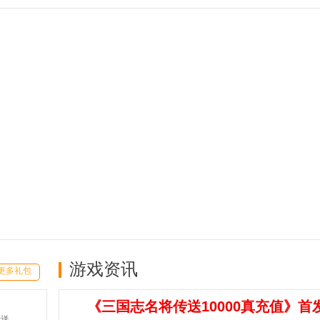
游戏资讯
更多礼包
《三国志名将传送10000真充值》首
魔之序曲-5折送鬼新娘(满v)