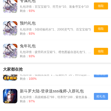
专属礼包
领取
礼包详情：百宝宝箱*3、符咒令*10、装备寻宝令*10
剩余：
93%
预约礼包
领取
礼包详情：3倍经验药水*1、2000灵气*5、百宝宝箱*5
剩余：
93%
兔年礼包
领取
礼包详情：疲劳药水宝箱*1、橙色图鉴自选礼包*1、升星丹随机包*2
剩余：
93%
月神宝藏-至尊无限券-充值礼包
大家都在抢
抢礼包
礼包详情：圣品法宝匣*1，红装碎片*30，神印进阶石*30
剩余：
100%
新斗罗大陆-登录送sss魂师-入群礼包
抢礼包
礼包详情：高级精炼石*88，培养剂*188，紫色装备自选箱*1
剩余：
97%