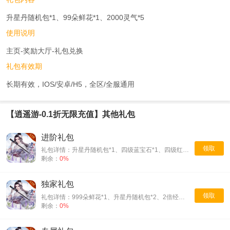
升星丹随机包*1、99朵鲜花*1、2000灵气*5
使用说明
主页-奖励大厅-礼包兑换
礼包有效期
长期有效，IOS/安卓/H5，全区/全服通用
【逍遥游-0.1折无限充值】其他礼包
进阶礼包
领取
礼包详情：升星丹随机包*1、四级蓝宝石*1、四级红宝石*1
剩余：
0%
独家礼包
领取
礼包详情：999朵鲜花*1、升星丹随机包*2、2倍经验药水*1
剩余：
0%