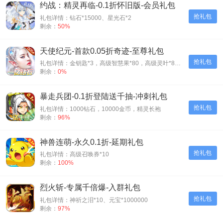
约战：精灵再临-0.1折怀旧版-会员礼包
抢礼包
礼包详情：钻石*15000、星光石*2
剩余：
50%
天使纪元-首款0.05折奇迹-至尊礼包
抢礼包
礼包详情：金钥匙*3，高级智慧果*80，高级灵叶*80，高级神源*80
剩余：
0%
暴走兵团-0.1折登陆送千抽-冲刺礼包
抢礼包
礼包详情：1000钻石，10000金币，精灵长袍
剩余：
96%
神兽连萌-永久0.1折-延期礼包
抢礼包
礼包详情：高级召唤券*10
剩余：
100%
烈火斩-专属千倍爆-入群礼包
抢礼包
礼包详情：神祈之泪*10、元宝*1000000
剩余：
97%