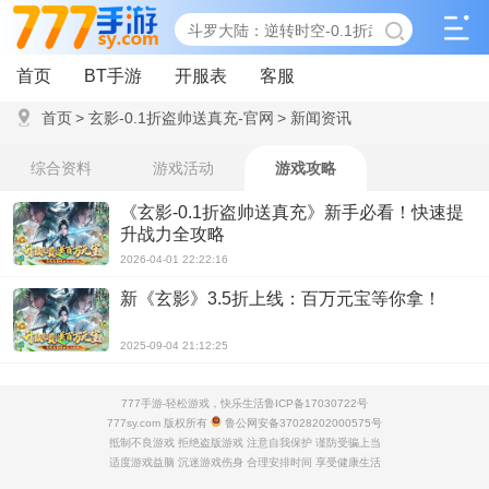
首页
BT手游
开服表
客服
首页
>
玄影-0.1折盗帅送真充-官网
>
新闻资讯
综合资料
游戏活动
游戏攻略
《玄影-0.1折盗帅送真充》新手必看！快速提
升战力全攻略
2026-04-01 22:22:16
新《玄影》3.5折上线：百万元宝等你拿！
2025-09-04 21:12:25
777手游-轻松游戏，快乐生活
鲁ICP备17030722号
777sy.com 版权所有
鲁公网安备37028202000575号
抵制不良游戏 拒绝盗版游戏 注意自我保护 谨防受骗上当
适度游戏益脑 沉迷游戏伤身 合理安排时间 享受健康生活