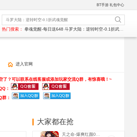
BT手游
礼包中心
热门搜索：
拳魂觉醒-每日送648
斗罗大陆：逆转时空-0.1折武魂觉醒
进入官网
空了？可以联系在线客服或添加玩家交流Q群，有惊喜哦！~
QQ：
Q群：
大家都在抢
天之命-爆爽红颜0.05折(送v5)