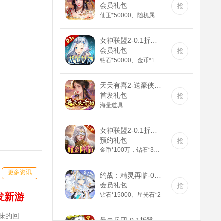
会员礼包
抢
仙玉*50000、随机属性丹*30、随机丹药*30、神装碎片*500
女神联盟2-0.1折真女神(满v)
会员礼包
抢
钻石*50000、金币*100000、充值道具6元*3
天天有喜2-送豪侠千抽(GM版)
首发礼包
抢
海量道具
女神联盟2-0.1折耀金降临(送v8)
预约礼包
抢
金币*100万，钻石*3888，钻石英雄召唤券*5
约战：精灵再临-0.1折怀旧版(满v)
更多资讯
会员礼包
抢
钻石*15000、星光石*2
发新游
暴走兵团-0.1折登陆送千抽(满v)
《三国志名将传-送10000真充》手游是一款原汁原味的回合制MMORPG，登录天天送300抽，百元真充卡任性抽！~