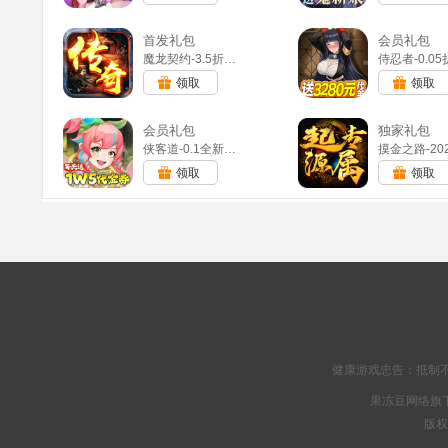
首发礼包
会员礼包
魔龙契约-3.5折福利传奇(满v)
领取
领取
会员礼包
独家礼包
侠客道-0.1全新混沌免费版(满v)
领取
领取
健康游戏忠告：抵制不
果冻豆网络旗下
版权所