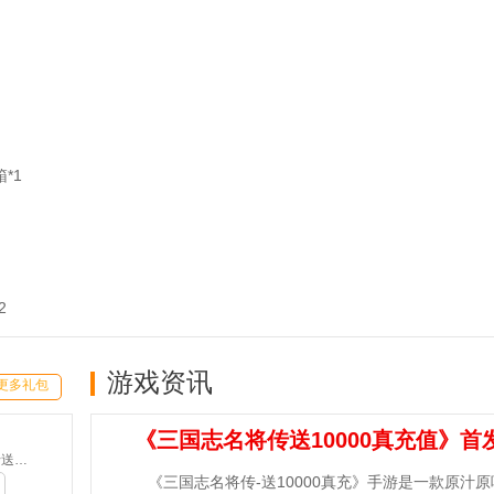
*1
2
游戏资讯
更多礼包
《三国志名将传送10000真充值》首
魔之序曲-5折送鬼新娘(满v)