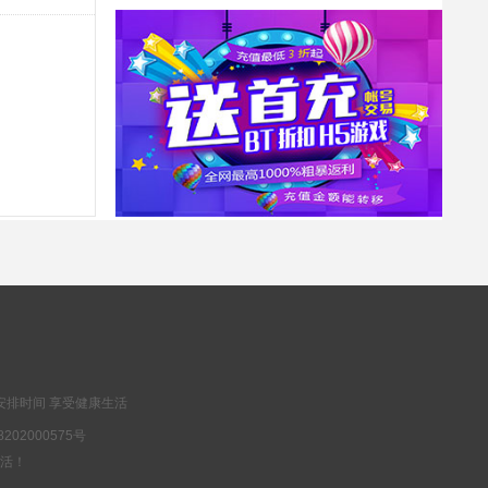
冲刺礼包
抢
1000钻石，10000金币，精灵长袍
神兽连萌-永久0.1折(无VIP)
延期礼包
抢
高级召唤券*10
新盗墓笔记-0.1折正版IP授权(满v)
豪华礼包
抢
高级经验丹*1、高级体质药水*1、小精力药丸*5、橙磨石*10
安排时间 享受健康生活
202000575号
乐生活！