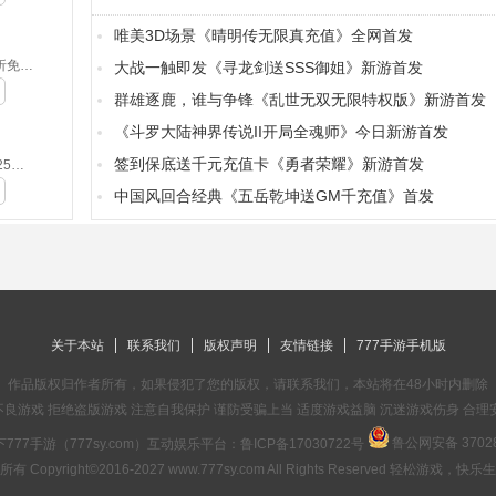
唯美3D场景《晴明传无限真充值》全网首发
侍忍者-0.05折免费版(满v)
大战一触即发《寻龙剑送SSS御姐》新游首发
群雄逐鹿，谁与争锋《乱世无双无限特权版》新游首发
《斗罗大陆神界传说II开局全魂师》今日新游首发
签到保底送千元充值卡《勇者荣耀》新游首发
摸金之路-2025新年起源专属(无VIP)
中国风回合经典《五岳乾坤送GM千充值》首发
关于本站
联系我们
版权声明
友情链接
777手游手机版
作品版权归作者所有，如果侵犯了您的版权，请联系我们，本站将在48小时内删除
良游戏 拒绝盗版游戏 注意自我保护 谨防受骗上当 适度游戏益脑 沉迷游戏伤身 合理
鲁公网安备 37028
777手游（777sy.com）互动娱乐平台：
鲁ICP备17030722号
有 Copyright©2016-2027 www.777sy.com All Rights Reserved 轻松游戏，快