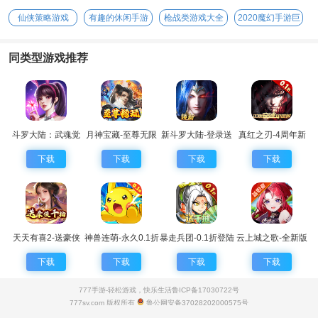
幻手游
仙侠策略游戏
有趣的休闲手游
枪战类游戏大全
2020魔幻手游巨
作
同类型游戏推荐
斗罗大陆：武魂觉
月神宝藏-至尊无限
新斗罗大陆-登录送
真红之刃-4周年新
醒
券
sss魂师
版本0.1折
下载
下载
下载
下载
天天有喜2-送豪侠
神兽连萌-永久0.1折
暴走兵团-0.1折登陆
云上城之歌-全新版
千抽
送千抽
本
下载
下载
下载
下载
777手游-轻松游戏，快乐生活
鲁ICP备17030722号
777sy.com 版权所有
鲁公网安备37028202000575号
抵制不良游戏 拒绝盗版游戏 注意自我保护 谨防受骗上当