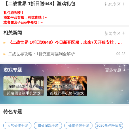
-
+
【二战世界-1折日送648】游戏礼包
礼包专区
-
礼包跑丢喽！
-
添加平台客服，有惊喜哦！~
或者在盒子app中领取！~
【二战世界-1折日送648】VIP介绍
+
相关新闻
新闻专区
《二战世界-1折日送648》今日新开区服，未来7天开服安排，已开区服
二战世界攻略：1折充值与福利全解析
09-23
>
游戏专题
更多专题
策略回合制手机游戏
好玩的手机格斗游戏
特色专题
人气仙侠手游
修仙游戏手游
仙侠卡牌手游
2020角色扮演魔