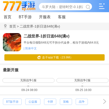
首页
BT手游
开服表
客服
首页
>
二战世界-1折日送648(满v)
二战世界-1折日送648(满v)
平台每日领取648元可不拆分代金券，相当于游戏内64.8元
| 简体中文
盒子app下载（23.9M）
最新开服
无限战争1服
无限战争2服
09-24 08:00
09-25 16:00
BT版手游
公益服
卡牌
策略
战争