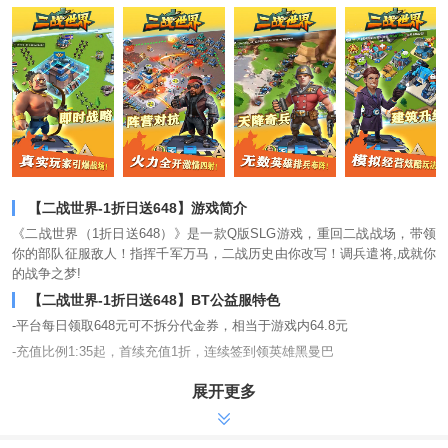
【二战世界-1折日送648】游戏简介
《二战世界（1折日送648）》是一款Q版SLG游戏，重回二战战场，带领
你的部队征服敌人！指挥千军万马，二战历史由你改写！调兵遣将,成就你
的战争之梦!
【二战世界-1折日送648】BT公益服特色
-平台每日领取648元可不拆分代金券，相当于游戏内64.8元
-充值比例1:35起，首续充值1折，连续签到领英雄黑曼巴
-原版数值，物价不膨胀，任意首冲送超强发展英雄爱因斯坦
展开更多
-
-