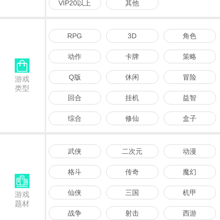
VIP20以上
其他
RPG
3D
角色
动作
卡牌
策略
Q版
休闲
冒险
游戏
类型
回合
挂机
益智
综合
修仙
盒子
武侠
二次元
动漫
格斗
传奇
魔幻
仙侠
三国
机甲
游戏
题材
战争
射击
西游