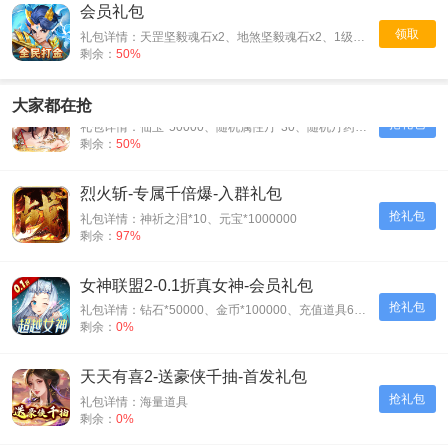
会员礼包
领取
礼包详情：天罡坚毅魂石x2、地煞坚毅魂石x2、1级生命宝石x2、1级攻击宝石x2
剩余：
50%
天之命-爆爽红颜0.05折-会员礼包
大家都在抢
抢礼包
礼包详情：仙玉*50000、随机属性丹*30、随机丹药*30、神装碎片*500
剩余：
50%
烈火斩-专属千倍爆-入群礼包
抢礼包
礼包详情：神祈之泪*10、元宝*1000000
剩余：
97%
女神联盟2-0.1折真女神-会员礼包
抢礼包
礼包详情：钻石*50000、金币*100000、充值道具6元*3
剩余：
0%
天天有喜2-送豪侠千抽-首发礼包
抢礼包
礼包详情：海量道具
剩余：
0%