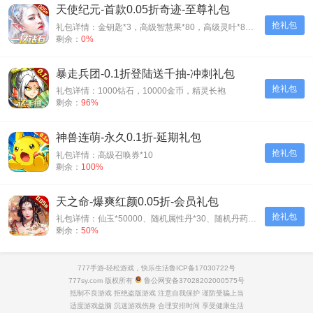
天使纪元-首款0.05折奇迹-至尊礼包
抢礼包
礼包详情：金钥匙*3，高级智慧果*80，高级灵叶*80，高级神源*80
剩余：
0%
暴走兵团-0.1折登陆送千抽-冲刺礼包
抢礼包
礼包详情：1000钻石，10000金币，精灵长袍
剩余：
96%
神兽连萌-永久0.1折-延期礼包
抢礼包
礼包详情：高级召唤券*10
剩余：
100%
天之命-爆爽红颜0.05折-会员礼包
抢礼包
礼包详情：仙玉*50000、随机属性丹*30、随机丹药*30、神装碎片*500
剩余：
50%
777手游-轻松游戏，快乐生活
鲁ICP备17030722号
777sy.com 版权所有
鲁公网安备37028202000575号
抵制不良游戏 拒绝盗版游戏 注意自我保护 谨防受骗上当
适度游戏益脑 沉迷游戏伤身 合理安排时间 享受健康生活