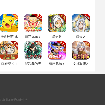
神兽连萌-永
葫芦兄弟：
暴走兵
戮天之
久0.1折
七子降
团-0.1折登
剑-0.05折
妖-0.1永久
陆送千抽
折扣
猫狩纪-0.1
我和我的天
葫芦兄弟：
女神联盟2-
折
宫-0.05折仙
七子降
0.1折耀金降
兽伴行
妖-0.1折送
临
全红将
安排时间 享受健康生活