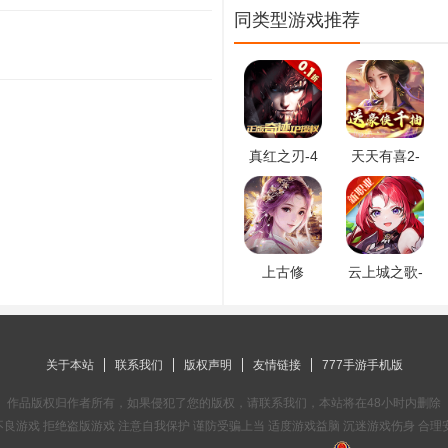
同类型游戏推荐
真红之刃-4
天天有喜2-
周年新版本
送豪侠千抽
0.1折
上古修
云上城之歌-
仙-0.1折封
全新版本
神归来
关于本站
联系我们
版权声明
友情链接
777手游手机版
作品版权归作者所有，如果侵犯了您的版权，请联系我们，本站将在48小时内删除
良游戏 拒绝盗版游戏 注意自我保护 谨防受骗上当 适度游戏益脑 沉迷游戏伤身 合理