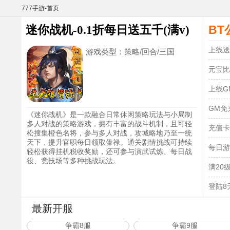
777手游-首页
BT
迷你战机-0.1折每日送五千(满v)
上线送
游戏类型：
策略/回合/三国
元宝比
上线G
GM免
《迷你战机》是一款融合日常休闲策略玩法与小局制
多人对战的策略游戏，拥有丰富的战斗机制，且可轻
充值卡
松搜集橙色名将，参与多人对战，攻城略地乃至一统
天下，提升官职每日领取俸禄。通关剧情挑战可持续
每日游
轻松获得挂机税收奖励，还可参与演武试炼、每日战
役、竞技场等多种挑战玩法。
满20
登陆8
最新开服
争霸8服
争霸9服