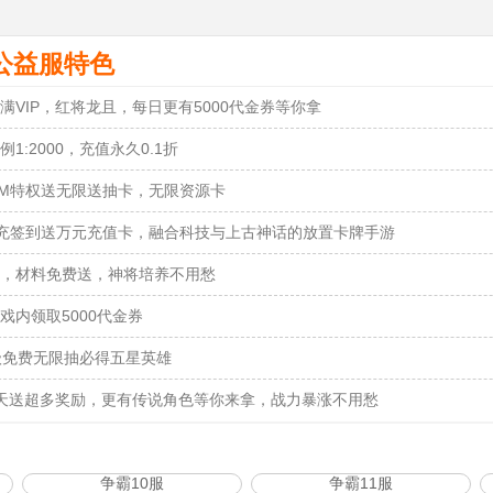
公益服特色
满VIP，红将龙且，每日更有5000代金券等你拿
例1:2000，充值永久0.1折
M特权送无限送抽卡，无限资源卡
充签到送万元充值卡，融合科技与上古神话的放置卡牌手游
，材料免费送，神将培养不用愁
戏内领取5000代金券
级免费无限抽必得五星英雄
天送超多奖励，更有传说角色等你来拿，战力暴涨不用愁
争霸10服
争霸11服