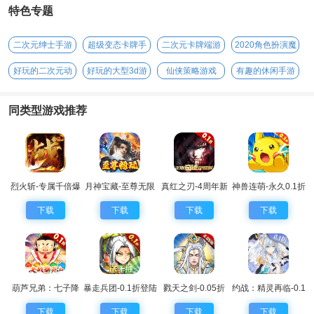
特色专题
二次元绅士手游
超级变态卡牌手
二次元卡牌端游
2020角色扮演魔
游
幻手游
好玩的二次元动
好玩的大型3d游
仙侠策略游戏
有趣的休闲手游
漫手游
戏
同类型游戏推荐
烈火斩-专属千倍爆
月神宝藏-至尊无限
真红之刃-4周年新
神兽连萌-永久0.1折
券
版本0.1折
下载
下载
下载
下载
葫芦兄弟：七子降
暴走兵团-0.1折登陆
戮天之剑-0.05折
约战：精灵再临-0.1
妖-0.1永久折扣
送千抽
折怀旧版
下载
下载
下载
下载