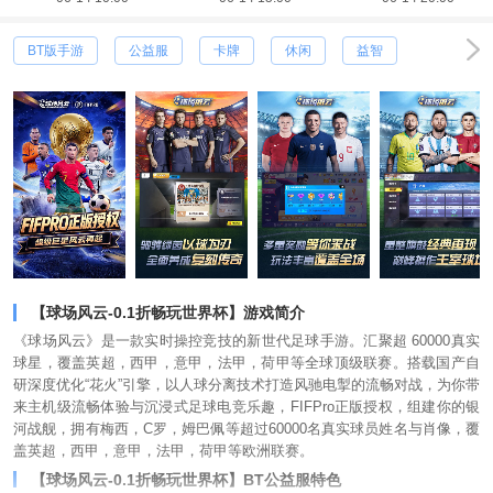
BT版手游
公益服
卡牌
休闲
益智
【球场风云-0.1折畅玩世界杯】游戏简介
《球场风云》是一款实时操控竞技的新世代足球手游。汇聚超 60000真实
球星，覆盖英超，西甲，意甲，法甲，荷甲等全球顶级联赛。搭载国产自
研深度优化“花火”引擎，以人球分离技术打造风驰电掣的流畅对战，为你带
来主机级流畅体验与沉浸式足球电竞乐趣，FIFPro正版授权，组建你的银
河战舰，拥有梅西，C罗，姆巴佩等超过60000名真实球员姓名与肖像，覆
盖英超，西甲，意甲，法甲，荷甲等欧洲联赛。
【球场风云-0.1折畅玩世界杯】BT公益服特色