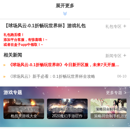
-登录狂送300连抽，快速组建银河战舰
展开更多
-充值比例1:10钻石，游戏内充值0.1折
-每日白嫖，爽玩路费，每日豪送648代金券
+
【球场风云-0.1折畅玩世界杯】游戏礼包
礼包专区
-活跃暴富，签到送自选超级巨星梅西，姆巴佩，C罗等
-多元养成，打造专属王牌阵容，自由转会市场随心签约补强
礼包跑丢喽！
添加平台客服，有惊喜哦！~
-战术布置，球员升级，技能解锁，位置特训全自由定制
或者在盒子app中领取！~
-深度培养你的球员和球队，打造独一无二的冠军之师
+
相关新闻
新闻专区
-手操+教练双模式，新手老手都畅快
【球场风云-0.1折畅玩世界杯】VIP介绍
《球场风云-0.1折畅玩世界杯》今日新开区服，未来7天开服安排，已开区服
《球场风云》新手必看：0.1折畅玩世界杯全攻略
06-10
>
游戏专题
更多专题
枪战类游戏大全
2020魔幻手游巨作
策略回合制手机游戏