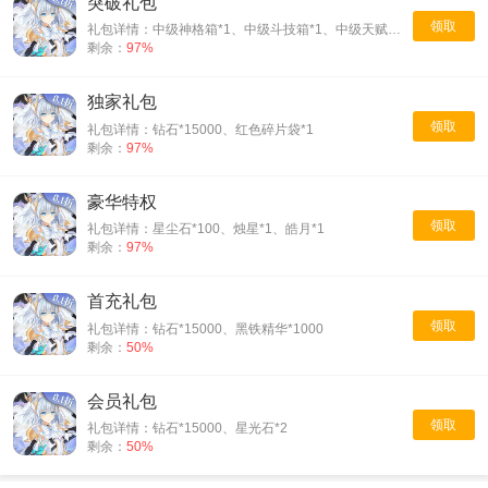
突破礼包
领取
礼包详情：中级神格箱*1、中级斗技箱*1、中级天赋箱*1
剩余：
97%
独家礼包
领取
礼包详情：钻石*15000、红色碎片袋*1
剩余：
97%
豪华特权
领取
礼包详情：星尘石*100、烛星*1、皓月*1
剩余：
97%
首充礼包
领取
礼包详情：钻石*15000、黑铁精华*1000
剩余：
50%
会员礼包
领取
礼包详情：钻石*15000、星光石*2
剩余：
50%