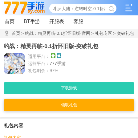
首页
BT手游
开服表
客服
首页
>
约战：精灵再临-0.1折怀旧版-官网
>
礼包专区
>
突破礼包
约战：精灵再临-0.1折怀旧版-突破礼包
适用平台：
运营平台：
777手游
礼包剩余：97%
下载游戏
领取礼包
礼包内容
礼包内容