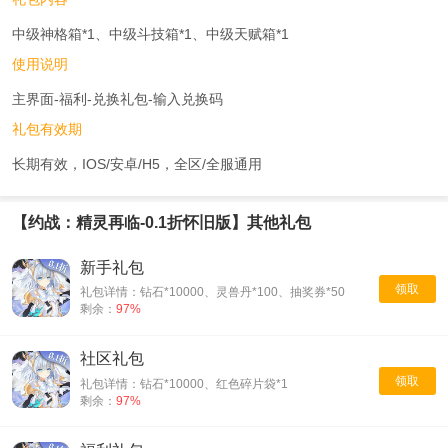
中级神格箱*1、中级斗技箱*1、中级天赋箱*1
使用说明
主界面-福利-兑换礼包-输入兑换码
礼包有效期
长期有效，IOS/安卓/H5，全区/全服通用
【约战：精灵再临-0.1折怀旧版】其他礼包
新手礼包
领取
礼包详情：钻石*10000、灵兽丹*100、抽奖券*50
剩余：
97%
社区礼包
领取
礼包详情：钻石*10000、红色碎片袋*1
剩余：
97%