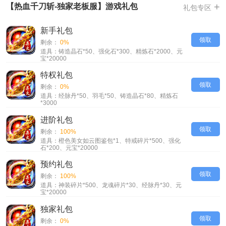
-送免费首充，送免费冠名，送免费赞助，送十万红包，全程送送送
+
【热血千刀斩-独家老板服】游戏礼包
礼包专区
-足迹，坐骑，时装，魂环等炫酷装备，全程炫酷
新手礼包
-十倍充值，充多少返十倍，更多福利数不胜数，更有异火闪亮登场
领取
剩余：
0%
-百万首爆，散人的福音，全程靠打，挂机无限爆装备
道具：铸造晶石*50、强化石*300、精炼石*2000、元
-免费送坐骑足迹，人人都能当老板当大佬，战斗冒险纵横驰骋，热血的战
宝*20000
斗为你带来超爽的体验
特权礼包
-结合了神器，切割，打金等玩法，剧情丰富有搞头，技能特效有讲究
领取
剩余：
0%
【热血千刀斩-独家老板服】VIP介绍
道具：经脉丹*50、羽毛*50、铸造晶石*80、精炼石
*3000
无VIP系统
进阶礼包
领取
剩余：
100%
道具：橙色美女如云图鉴包*1、特戒碎片*500、强化
石*200、元宝*20000
预约礼包
领取
剩余：
100%
道具：神装碎片*500、龙魂碎片*30、经脉丹*30、元
宝*20000
独家礼包
领取
剩余：
0%