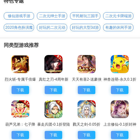
特色专题
修仙游戏手游
二次元绅士手游
平民耐玩三国手
二次元卡牌端游
游
2020角色扮演魔
好玩的二次元动
好玩的大型3d游
有趣的休闲手游
幻手游
漫手游
戏
同类型游戏推荐
烈火斩-专属千倍爆
真红之刃-4周年新
天天有喜2-送豪侠
神兽连萌-永久0.1折
版本0.1折
千抽
下载
下载
下载
下载
葫芦兄弟：七子降
暴走兵团-0.1折登陆
戮天之剑-0.05折
上古修仙-0.1折封神
妖-0.1永久折扣
送千抽
归来
下载
下载
下载
下载