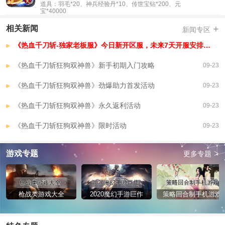
道具：羽毛*20、神兵经验丹*10、传世宝钻*200、元
宝*40000
+
相关新闻
新闻专区
《热血千刀斩-独家老板服》今日新开区服，未来7天开服安排，已开区服
《热血千刀斩狂狗双神兽》新手初期入门攻略
09-23
《热血千刀斩狂狗双神兽》劲爆助力首发活动
09-23
《热血千刀斩狂狗双神兽》永久返利活动
09-23
《热血千刀斩狂狗双神兽》限时活动
09-23
>
游戏专题
更多专题
枪战类游戏大全
2020魔幻手游巨作
策略回合制手机游戏