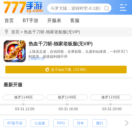
首页
BT手游
开服表
客服
首页
>
热血千刀斩-独家老板服(无VIP)
热血千刀斩-独家老板服(无VIP)
上线送足迹，自动回收，全屏拾取，太虚剑仙体质，一剑开天门
时装等，超值福利领不停
| 简体中文
盒子app下载（23.9M）
最新开服
修罗1148区
修罗1149区
修罗1150区
03-31 12:00
03-31 16:00
03-31 20:00
BT版手游
公益服
RPG
传奇
魔幻