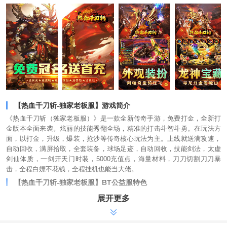
【热血千刀斩-独家老板服】游戏简介
《热血千刀斩（独家老板服）》是一款全新传奇手游，免费打金，全新打
金版本全面来袭。炫丽的技能秀翻全场，精准的打击斗智斗勇。在玩法方
面，以打金，升级，爆装，抢沙等传奇核心玩法为主。上线就送满攻速，
自动回收，满屏拾取，全套装备，球场足迹，自动回收，技能剑法，太虚
剑仙体质，一剑开天门时装，5000充值点，海量材料，刀刀切割刀刀暴
击，全程白嫖不花钱，全程挂机也能当大佬。
【热血千刀斩-独家老板服】BT公益服特色
-上线送足迹，自动回收，全屏拾取，太虚剑仙体质，一剑开天门时装等，
展开更多
超值福利领不停
- 充值比例1:1000游戏货币，超高返利超高爆率，全程超级爽