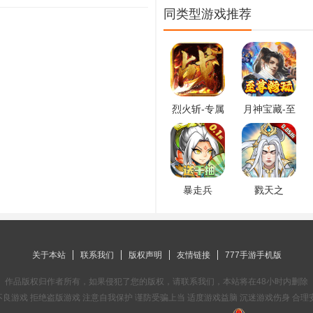
同类型游戏推荐
烈火斩-专属
月神宝藏-至
千倍爆
尊无限券
暴走兵
戮天之
团-0.1折登
剑-0.05折
陆送千抽
关于本站
联系我们
版权声明
友情链接
777手游手机版
作品版权归作者所有，如果侵犯了您的版权，请联系我们，本站将在48小时内删除
良游戏 拒绝盗版游戏 注意自我保护 谨防受骗上当 适度游戏益脑 沉迷游戏伤身 合理