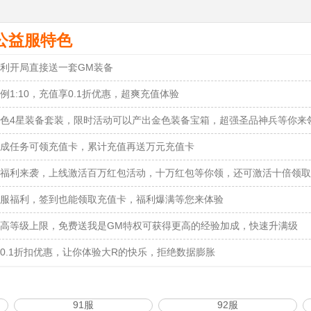
公益服特色
利开局直接送一套GM装备
例1:10，充值享0.1折优惠，超爽充值体验
色4星装备套装，限时活动可以产出金色装备宝箱，超强圣品神兵等你来
成任务可领充值卡，累计充值再送万元充值卡
福利来袭，上线激活百万红包活动，十万红包等你领，还可激活十倍领取
服福利，签到也能领取充值卡，福利爆满等您来体验
高等级上限，免费送我是GM特权可获得更高的经验加成，快速升满级
0.1折扣优惠，让你体验大R的快乐，拒绝数据膨胀
91服
92服