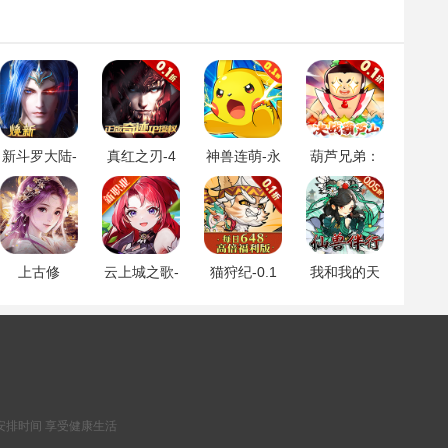
新斗罗大陆-
真红之刃-4
神兽连萌-永
葫芦兄弟：
登录送sss魂
周年新版本
久0.1折
七子降
师
0.1折
妖-0.1永久
折扣
上古修
云上城之歌-
猫狩纪-0.1
我和我的天
仙-0.1折封
全新版本
折
宫-0.05折仙
神归来
兽伴行
安排时间 享受健康生活