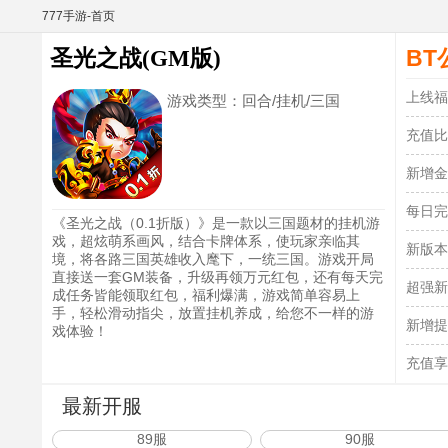
777手游-首页
BT
圣光之战(GM版)
上线福
游戏类型：
回合/挂机/三国
充值比
新增金
每日完
《圣光之战（0.1折版）》是一款以三国题材的挂机游
戏，超炫萌系画风，结合卡牌体系，使玩家亲临其
新版本
境，将各路三国英雄收入麾下，一统三国。游戏开局
直接送一套GM装备，升级再领万元红包，还有每天完
超强新
成任务皆能领取红包，福利爆满，游戏简单容易上
手，轻松滑动指尖，放置挂机养成，给您不一样的游
新增提
戏体验！
充值享
最新开服
89服
90服