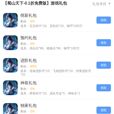
-原价数千元的载具，宠物，皮肤，现仅需几十元；648档位充值，实付仅
+
【蜀山天下-0.1折免费版】游戏礼包
礼包专区
6.48元
-视觉盛宴，独树一帜的墨染国风美术，场景美轮美奂，沉浸感十足，带你
萌新礼包
步入如诗如画的仙侠大世界
领取
剩余：
0%
-福利狂送，十大豪礼狂送不停，充值0.1折，每日送648现金券
道具：宝石碎片*10、灵韵石*10、铜币*100万
-全新体验，唯美画风融合惊险战斗，多样玩法精彩纷呈，打造一个既有挑
战又充满乐趣的修仙之境
预约礼包
领取
剩余：
0%
-国风本色，汇聚齐天大圣，般若地藏，九尾，剑仙，女帝，龙子，阎王等
道具：强化石*99、精炼石*99、铜币*100万
极具中国文化特色的角色
-时装幻化融入六道轮回，敦煌飞仙，魔尊降世，人皇帝祖等主题，呈现纯
进阶礼包
正东方幻想，这才是真正的仙侠MMO
领取
剩余：
95%
【蜀山天下-0.1折免费版】VIP介绍
道具：坐骑进阶丹*10、飞翎进阶丹*10、侍童进阶丹
*10
神装礼包
领取
剩余：
0%
道具：橙装碎片*10、成长丹盒*5、神临令*1
独家礼包
领取
剩余：
0%