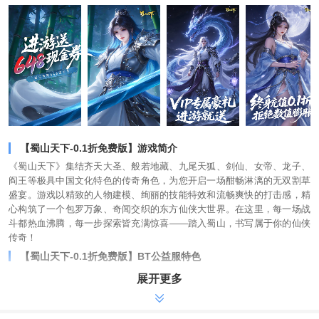
【蜀山天下-0.1折免费版】游戏简介
《蜀山天下》集结齐天大圣、般若地藏、九尾天狐、剑仙、女帝、龙子、
阎王等极具中国文化特色的传奇角色，为您开启一场酣畅淋漓的无双割草
盛宴。游戏以精致的人物建模、绚丽的技能特效和流畅爽快的打击感，精
心构筑了一个包罗万象、奇闻交织的东方仙侠大世界。在这里，每一场战
斗都热血沸腾，每一步探索皆充满惊喜——踏入蜀山，书写属于你的仙侠
传奇！
【蜀山天下-0.1折免费版】BT公益服特色
-登录有奖，在线即领，线上线下双线福利，天天领不停，轻松畅玩无忧
展开更多
-充值实付1:10游戏货币，永久超值，全场永久0.1折，拒绝数值膨胀，真正
良心仙侠