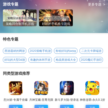
>
游戏专题
更多专题
策略回合制手机游戏
好玩的手机格斗游戏
特色专题
西游题材的网游
2020策略手机游
有啥好玩的arpg
二次元卡牌端游
戏
手游
好玩的大型3d游
有趣的休闲手游
枪战类游戏大全
2020魔幻手游巨
戏
作
同类型游戏推荐
烈火斩-专属千倍爆
月神宝藏-至尊无限
新斗罗大陆-登录送
神兽连萌-永久0.1折
券
sss魂师
下载
下载
下载
下载