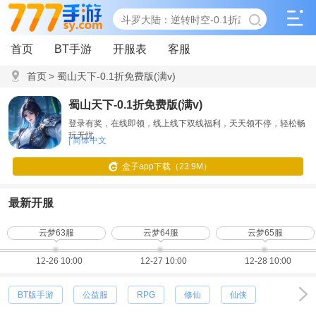
首页
BT手游
开服表
客服
首页
>
蜀山天下-0.1折免费版(满v)
蜀山天下-0.1折免费版(满v)
登录有奖，在线即领，线上线下双线福利，天天领不停，轻松畅
玩无忧
| 简体中文
盒子app下载（23.9M）
最新开服
云梦63服
云梦64服
云梦65服
12-26 10:00
12-27 10:00
12-28 10:00
BT版手游
公益服
RPG
修仙
仙侠