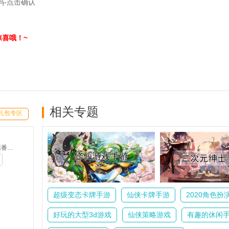
码-点击确认
喜哦！~
相关专题
礼包专区
十万个冷笑话番剧版-送神卡阵容(GM版)
超级变态卡牌手游
仙侠卡牌手游
2020角色扮
好玩的大型3d游戏
仙侠策略游戏
有趣的休闲