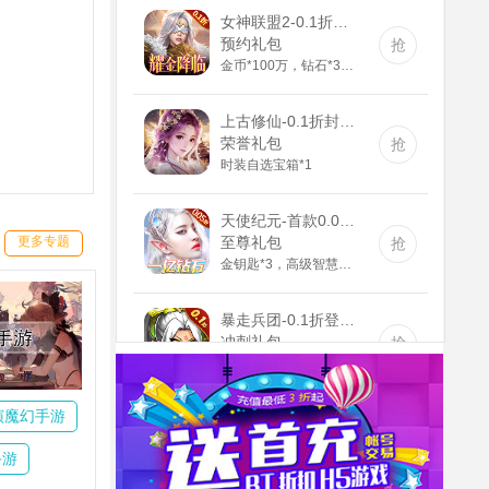
女神联盟2-0.1折耀金降临(送v8)
预约礼包
抢
金币*100万，钻石*3888，钻石英雄召唤券*5
上古修仙-0.1折封神归来(满v)
荣誉礼包
抢
时装自选宝箱*1
天使纪元-首款0.05折奇迹(GM版)
至尊礼包
抢
更多专题
金钥匙*3，高级智慧果*80，高级灵叶*80，高级神源*80
暴走兵团-0.1折登陆送千抽(满v)
冲刺礼包
抢
1000钻石，10000金币，精灵长袍
神兽连萌-永久0.1折(无VIP)
演魔幻手游
延期礼包
抢
高级召唤券*10
手游