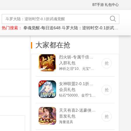
BT手游
礼包中心
热门搜索：
拳魂觉醒-每日送648
斗罗大陆：逆转时空-0.1折武魂觉醒
大家都在抢
烈火斩-专属千倍爆(满v)
入群礼包
抢
神祈之泪*10、元宝*1000000
女神联盟2-0.1折真女神(满v)
会员礼包
抢
钻石*50000、金币*100000、充值道具6元*3
天天有喜2-送豪侠千抽(GM版)
首发礼包
抢
海量道具