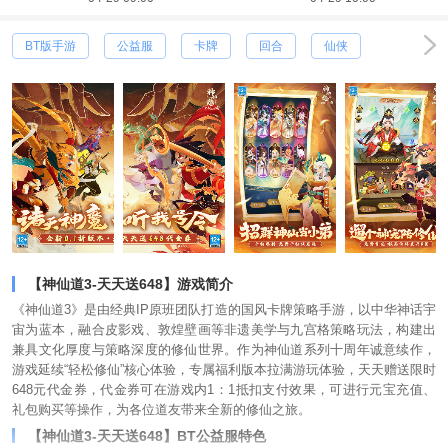
BT版手游
公益服
卡牌
回合
仙侠
【神仙道3-天天送648】游戏简介
《神仙道3》是由经典IP原班团队打造的国风卡牌策略手游，以中华神话宇
宙为蓝本，融合皮影戏、敦煌壁画等非遗美学与九宫格策略玩法，构建出
兼具文化厚度与策略深度的修仙世界。作为神仙道系列十周年诚意续作，
游戏延续“轻松修仙”核心体验，专属福利版本拉满游玩体验，天天赠送限时
648元代金券，代金券可在游戏内1：1抵扣支付效果，可进行元宝充值、
礼包购买等操作，为各位道友带来全新的修仙之旅。
【神仙道3-天天送648】BT公益服特色