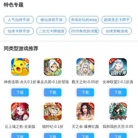
特色专题
人气仙侠手游
修仙游戏手游
有啥好玩的arpg
超级变态卡牌手
手游
游
仙侠卡牌手游
二次元卡牌端游
2020角色扮演魔
仙侠策略游戏
幻手游
同类型游戏推荐
神兽连萌-永久0.1折
暴走兵团-0.1折登陆
戮天之剑-0.05折
女神联盟2-0.1折真
送千抽
女神
下载
下载
下载
下载
云上城之歌-全新版
猫狩纪-0.1折
天之命-爆爽红颜
我和我的天宫-0.05
本
0.05折
折仙兽伴行
下载
下载
下载
下载