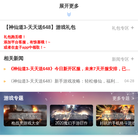
-开服豪赠，开服活动再领2000代金券，海量直购礼包免费激活
展开更多
-充值比例1:10元宝，免费首充，每日送648代金券
-开局免费首充，红孩儿直升8星
+
【神仙道3-天天送648】游戏礼包
礼包专区
-千抽自选，上线送千抽，极品神魔伙伴任你选
-多倍代金，每日超值代金券最高3倍返还，金品套装+连抽直接拿
礼包跑丢喽！
添加平台客服，有惊喜哦！~
-额外返利，代金券充值额外赠30%，1元当130元花
或者在盒子app中领取！~
-竞技夺礼，赛事争霸赢专属外观，再拿海量代金券
+
相关新闻
新闻专区
-
【神仙道3-天天送648】VIP介绍
《神仙道3-天天送648》今日新开区服，未来7天开服安排，已开区服
《神仙道3-天天送648》新手游戏攻略：轻松修仙，福利满满！
04-28
>
游戏专题
更多专题
枪战类游戏大全
2020魔幻手游巨作
好玩的手机格斗游戏