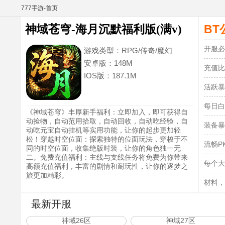
777手游-首页
BT
神域苍穹-海月沉默福利版(满v)
开服必
游戏类型：
RPG/传奇/魔幻
安卓版：
148M
充值比
IOS版：
187.1M
活跃暴
每日白
《神域苍穹》丰厚新手福利：立即加入，即可获得自
动捡物，自动范用拾取，自动回收，自动吃经验，自
装备暴
动吃元宝自动挂机等实用功能，让你的起步更加轻
松！穿越时空位面：探索独特的位面玩法，穿梭于不
流畅P
同的时空位面，收集绝版时装，让你的角色独一无
二。免费充值福利：主线与支线任务将免费为你带来
每个大
高额充值福利，丰富的剧情和耐玩性，让你的逐梦之
旅更加精彩。
材料，
最新开服
神域26区
神域27区