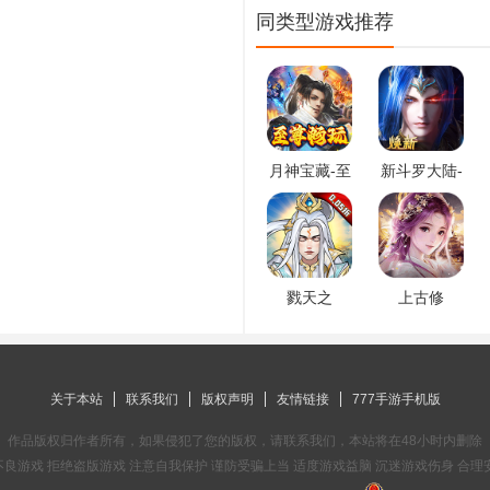
同类型游戏推荐
月神宝藏-至
新斗罗大陆-
尊无限券
登录送sss魂
师
戮天之
上古修
剑-0.05折
仙-0.1折封
神归来
关于本站
联系我们
版权声明
友情链接
777手游手机版
作品版权归作者所有，如果侵犯了您的版权，请联系我们，本站将在48小时内删除
良游戏 拒绝盗版游戏 注意自我保护 谨防受骗上当 适度游戏益脑 沉迷游戏伤身 合理