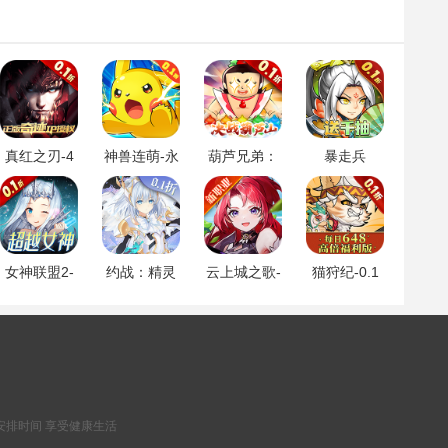
真红之刃-4
神兽连萌-永
葫芦兄弟：
暴走兵
周年新版本
久0.1折
七子降
团-0.1折登
0.1折
妖-0.1永久
陆送千抽
折扣
女神联盟2-
约战：精灵
云上城之歌-
猫狩纪-0.1
0.1折真女神
再临-0.1折
全新版本
折
怀旧版
安排时间 享受健康生活