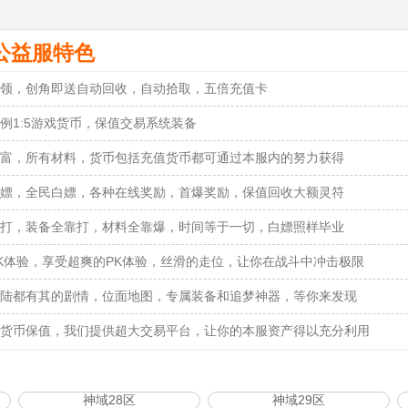
公益服特色
领，创角即送自动回收，自动拾取，五倍充值卡
例1:5游戏货币，保值交易系统装备
富，所有材料，货币包括充值货币都可通过本服内的努力获得
嫖，全民白嫖，各种在线奖励，首爆奖励，保值回收大额灵符
打，装备全靠打，材料全靠爆，时间等于一切，白嫖照样毕业
K体验，享受超爽的PK体验，丝滑的走位，让你在战斗中冲击极限
陆都有其的剧情，位面地图，专属装备和追梦神器，等你来发现
货币保值，我们提供超大交易平台，让你的本服资产得以充分利用
神域28区
神域29区