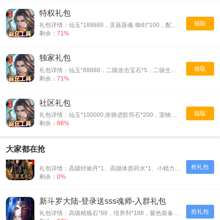
特权礼包
领取
礼包详情：仙玉*188888，灵器器魂·御剑*100，配饰灵器器魂*100
剩余：
71%
独家礼包
领取
礼包详情：仙玉*88888，二级攻击宝石*5，二级生命宝石*5，二级防御宝石*5
剩余：
71%
社区礼包
领取
礼包详情：仙玉*100000,坐骑进阶符石*200，宠物进阶符石*200，羽翼升阶符石*200
剩余：
68%
大家都在抢
新盗墓笔记-0.1折正版IP授权-豪华礼包
抢礼包
礼包详情：高级经验丹*1、高级体质药水*1、小精力药丸*5、橙磨石*10
剩余：
0%
新斗罗大陆-登录送sss魂师-入群礼包
抢礼包
礼包详情：高级精炼石*88，培养剂*188，紫色装备自选箱*1